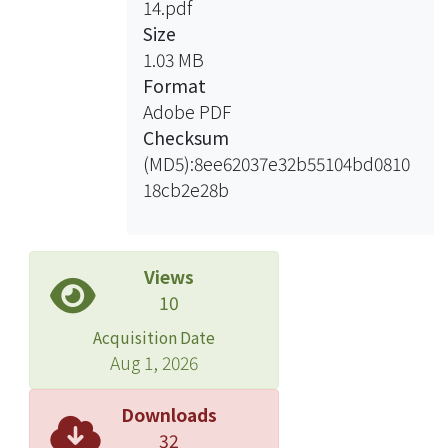
14.pdf
Size
1.03 MB
Format
Adobe PDF
Checksum
(MD5):8ee62037e32b55104bd0810
18cb2e28b
Views
10
Acquisition Date
Aug 1, 2026
Downloads
32