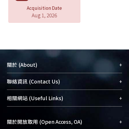
Acquisition Date
Aug 1, 2026
+
關於 (About)
臺大位居世界頂尖大學之列，為永久珍藏及向國際
+
聯絡資訊 (Contact Us)
展現本校豐碩的研究成果及學術能量，圖書館整合
機構典藏（NTUR）與學術庫（AH）不同功能平
總館學科館員
(Main Library)
+
相關網站 (Useful Links)
台，成為臺大學術典藏NTU scholars。期能整合研
醫學圖書館學科館員
(Medical Library)
究能量、促進交流合作、保存學術產出、推廣研究
社會科學院辜振甫紀念圖書館學科館員
(Social
成果。
Sciences Library)
+
關於開放取用 (Open Access, OA)