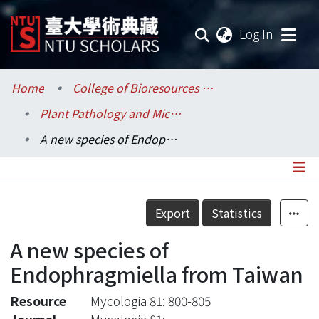
(current
Log In
Communities & Collections
Home
College of Bioresources and Agriculture / 生物資源暨農學院
Plant Pathology and Microbiology / 植物病理與微生物學系
Research Outputs
A new species of Endophragmiella from Taiwan
Fundings & Projects
Researchers
Details
Export
Statistics
Organizations
A new species of
Statistics
Endophragmiella from Taiwan
Resource
Mycologia 81: 800-805