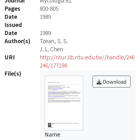
Journal
Mycologia 81:
Pages
800-805
Date
1989
Issued
Date
1989
Author(s)
Tzean, S. S.
J. L. Chen
URI
http://ntur.lib.ntu.edu.tw//handle/246
246/177198
File(s)
Download
Name