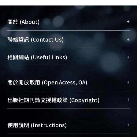
+
關於 (About)
臺大位居世界頂尖大學之列，為永久珍藏及向國際
+
聯絡資訊 (Contact Us)
展現本校豐碩的研究成果及學術能量，圖書館整合
機構典藏（NTUR）與學術庫（AH）不同功能平
總館學科館員
(Main Library)
+
相關網站 (Useful Links)
台，成為臺大學術典藏NTU scholars。期能整合研
醫學圖書館學科館員
(Medical Library)
究能量、促進交流合作、保存學術產出、推廣研究
社會科學院辜振甫紀念圖書館學科館員
(Social
成果。
Sciences Library)
+
關於開放取用 (Open Access, OA)
To permanently archive and promote researcher
profiles and scholarly works, Library integrates the
開放取用是從使用者角度提升資訊取用性的社會運
+
出版社期刊論文授權政策 (Copyright)
services of “NTU Repository” with “Academic
動，應用在學術研究上是透過將研究著作公開供使
Hub” to form NTU Scholars.
用者自由取閱，以促進學術傳播及因應期刊訂購費
請確認所上傳的全文是原創的內容，若該文件包
用逐年攀升。同時可加速研究發展、提升研究影響
+
使用說明 (Instructions)
含部分內容的版權非匯入者所有，或由第三方贊
力，NTU Scholars即為本校的開放取用典藏（OA
助與合作完成，請確認該版權所有者及第三方同