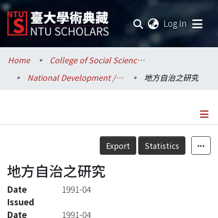
(current
Log In
Communities & Collections
Home
College of Social Sciences / 社會科學院
National Development / 國家發展研究所
地方自治之研究
Research Outputs
Fundings & Projects
Researchers
Details
Export
Statistics
Organizations
地方自治之研究
Statistics
Date
1991-04
Issued
Date
1991-04