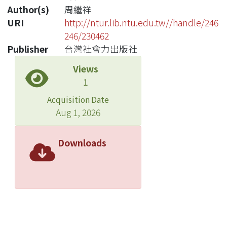
Author(s)
周繼祥
URI
http://ntur.lib.ntu.edu.tw//handle/246
246/230462
Publisher
台灣社會力出版社
Views
1
Acquisition Date
Aug 1, 2026
Downloads