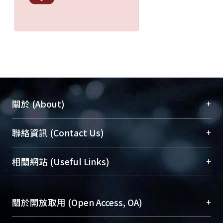
+
關於 (About)
臺大位居世界頂尖大學之列，為永久珍藏及向國際
+
聯絡資訊 (Contact Us)
展現本校豐碩的研究成果及學術能量，圖書館整合
機構典藏（NTUR）與學術庫（AH）不同功能平
總館學科館員
(Main Library)
+
相關網站 (Useful Links)
台，成為臺大學術典藏NTU scholars。期能整合研
醫學圖書館學科館員
(Medical Library)
究能量、促進交流合作、保存學術產出、推廣研究
社會科學院辜振甫紀念圖書館學科館員
(Social
成果。
Sciences Library)
+
關於開放取用 (Open Access, OA)
To permanently archive and promote researcher