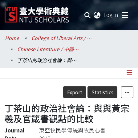
(current
Log In
Communities & Collections
Home
College of Liberal Arts / 文學院
Chinese Literature / 中國文學系
Research Outputs
丁茶山的政治社會論：與與黃宗羲及官箴書觀點的比較
Fundings & Projects
Researchers
Details
Export
Statistics
Organizations
丁茶山的政治社會論：與與黃宗
Statistics
羲及官箴書觀點的比較
Journal
東亞牧民學傳統與牧民心書