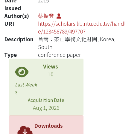
Date
2015
Issued
Author(s)
蔡振豐
URI
https://scholars.lib.ntu.edu.tw/handl
e/123456789/497707
Description
首爾：茶山學術文化財團, Korea,
South
Type
conference paper
Views
10
Last Week
3
Acquisition Date
Aug 1, 2026
Downloads