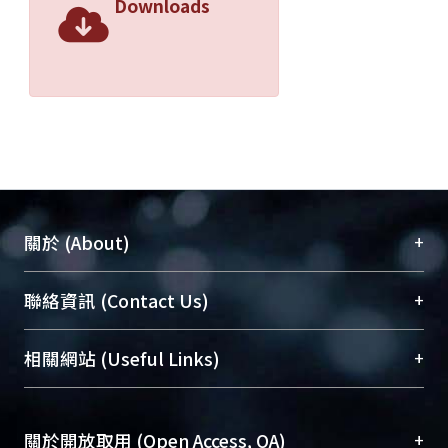
Downloads
+
關於 (About)
臺大位居世界頂尖大學之列，為永久珍藏及向國際
+
聯絡資訊 (Contact Us)
展現本校豐碩的研究成果及學術能量，圖書館整合
機構典藏（NTUR）與學術庫（AH）不同功能平
總館學科館員
(Main Library)
+
相關網站 (Useful Links)
台，成為臺大學術典藏NTU scholars。期能整合研
醫學圖書館學科館員
(Medical Library)
究能量、促進交流合作、保存學術產出、推廣研究
社會科學院辜振甫紀念圖書館學科館員
(Social
成果。
Sciences Library)
+
關於開放取用 (Open Access, OA)