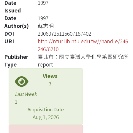
Date
1997
Issued
Date
1997
Author(s)
蘇志明
DOI
20060725115607187402
URI
http://ntur.lib.ntu.edu.tw//handle/246
246/6210
Publisher
臺北市：國立臺灣大學化學系暨研究所
Type
report
Views
7
Last Week
1
Acquisition Date
Aug 1, 2026