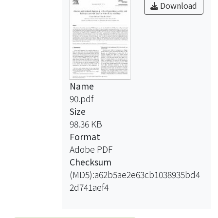
Download
Name
90.pdf
Size
98.36 KB
Format
Adobe PDF
Checksum
(MD5):a62b5ae2e63cb1038935bd4
2d741aef4