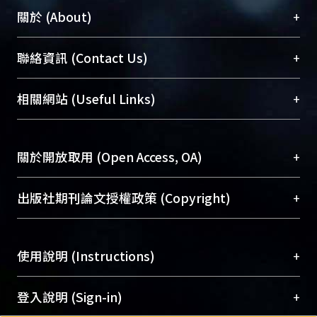
+
關於 (About)
臺大位居世界頂尖大學之列，為永久珍藏及向國際
+
聯絡資訊 (Contact Us)
展現本校豐碩的研究成果及學術能量，圖書館整合
機構典藏（NTUR）與學術庫（AH）不同功能平
總館學科館員
(Main Library)
+
相關網站 (Useful Links)
台，成為臺大學術典藏NTU scholars。期能整合研
醫學圖書館學科館員
(Medical Library)
究能量、促進交流合作、保存學術產出、推廣研究
社會科學院辜振甫紀念圖書館學科館員
(Social
成果。
Sciences Library)
+
關於開放取用 (Open Access, OA)
To permanently archive and promote researcher
profiles and scholarly works, Library integrates the
開放取用是從使用者角度提升資訊取用性的社會運
+
出版社期刊論文授權政策 (Copyright)
services of “NTU Repository” with “Academic
動，應用在學術研究上是透過將研究著作公開供使
Hub” to form NTU Scholars.
用者自由取閱，以促進學術傳播及因應期刊訂購費
請確認所上傳的全文是原創的內容，若該文件包
用逐年攀升。同時可加速研究發展、提升研究影響
+
使用說明 (Instructions)
含部分內容的版權非匯入者所有，或由第三方贊
力，NTU Scholars即為本校的開放取用典藏（OA
助與合作完成，請確認該版權所有者及第三方同
Archive）平台。
（點選深入了解OA）
意提供此授權。
網站簡介
(Quickstart Guide)
+
登入說明 (Sign-in)
Please represent that the submission is your
使用手冊
(Instruction Manual)