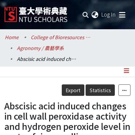
(current
Log In
Communities & Collections
Home
College of Bioresources and Agriculture / 生物資源暨農學院
Agronomy / 農藝學系
Research Outputs
Abscisic acid induced changes in cell wall peroxidase activity and hydrogen peroxide level in roots of rice seedlings
Fundings & Projects
Researchers
Details
Export
Statistics
Organizations
Abscisic acid induced changes
Statistics
in cell wall peroxidase activity
and hydrogen peroxide level in