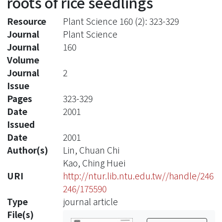
roots of rice seedlings
Resource
Plant Science 160 (2): 323-329
Journal
Plant Science
Journal
160
Volume
Journal
2
Issue
Pages
323-329
Date
2001
Issued
Date
2001
Author(s)
Lin, Chuan Chi
Kao, Ching Huei
URI
http://ntur.lib.ntu.edu.tw//handle/246
246/175590
Type
journal article
File(s)