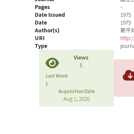
Pages
-
Date Issued
1975
Date
1975
Author(s)
劉平
URI
http:
Type
journa
Views
5
Last Week
1
Acquisition Date
Aug 1, 2026