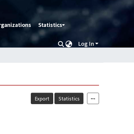
rganizations
Statistics
Log In
Export
Statistics