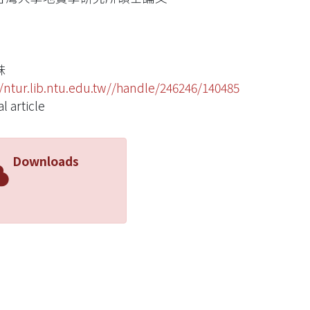
妹
//ntur.lib.ntu.edu.tw//handle/246246/140485
l article
Downloads