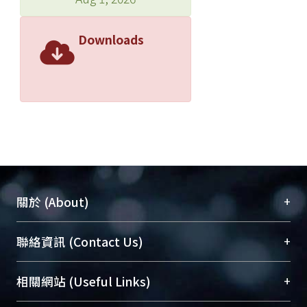
Downloads
+
關於 (About)
臺大位居世界頂尖大學之列，為永久珍藏及向國際
+
聯絡資訊 (Contact Us)
展現本校豐碩的研究成果及學術能量，圖書館整合
機構典藏（NTUR）與學術庫（AH）不同功能平
總館學科館員
(Main Library)
+
相關網站 (Useful Links)
台，成為臺大學術典藏NTU scholars。期能整合研
醫學圖書館學科館員
(Medical Library)