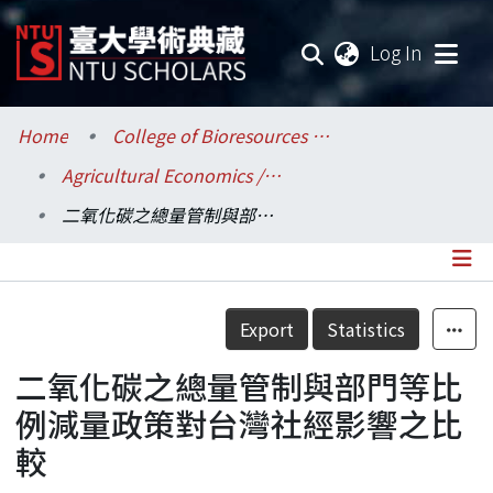
(current
Log In
Communities & Collections
Home
College of Bioresources and Agriculture / 生物資源暨農學院
Agricultural Economics / 農業經濟學系
Research Outputs
二氧化碳之總量管制與部門等比例減量政策對台灣社經影響之比較
Fundings & Projects
Researchers
Details
Export
Statistics
Organizations
二氧化碳之總量管制與部門等比
Statistics
例減量政策對台灣社經影響之比
較