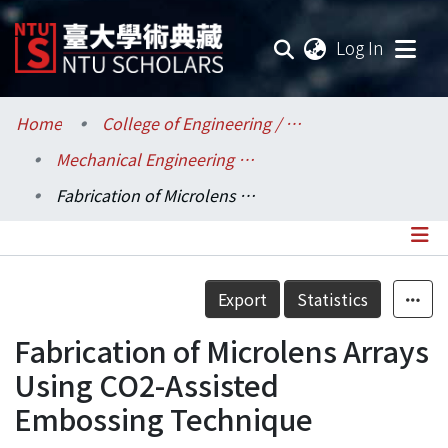
(current
Log In
Communities & Collections
Home
College of Engineering / 工學院
Mechanical Engineering / 機械工程學系
Research Outputs
Fabrication of Microlens Arrays Using CO2-Assisted Embossing Technique
Fundings & Projects
Researchers
Details
Export
Statistics
Organizations
Fabrication of Microlens Arrays
Statistics
Using CO2-Assisted
Embossing Technique