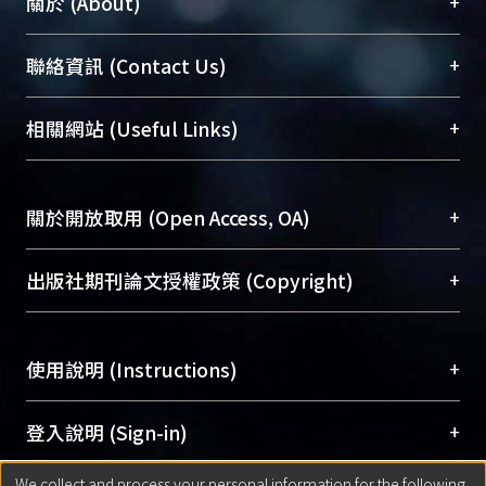
+
關於 (About)
臺大位居世界頂尖大學之列，為永久珍藏及向國際
+
聯絡資訊 (Contact Us)
展現本校豐碩的研究成果及學術能量，圖書館整合
機構典藏（NTUR）與學術庫（AH）不同功能平
總館學科館員
(Main Library)
+
相關網站 (Useful Links)
台，成為臺大學術典藏NTU scholars。期能整合研
醫學圖書館學科館員
(Medical Library)
究能量、促進交流合作、保存學術產出、推廣研究
社會科學院辜振甫紀念圖書館學科館員
(Social
成果。
Sciences Library)
+
關於開放取用 (Open Access, OA)
To permanently archive and promote researcher
profiles and scholarly works, Library integrates the
開放取用是從使用者角度提升資訊取用性的社會運
+
出版社期刊論文授權政策 (Copyright)
services of “NTU Repository” with “Academic
動，應用在學術研究上是透過將研究著作公開供使
Hub” to form NTU Scholars.
用者自由取閱，以促進學術傳播及因應期刊訂購費
請確認所上傳的全文是原創的內容，若該文件包
用逐年攀升。同時可加速研究發展、提升研究影響
+
使用說明 (Instructions)
含部分內容的版權非匯入者所有，或由第三方贊
力，NTU Scholars即為本校的開放取用典藏（OA
助與合作完成，請確認該版權所有者及第三方同
Archive）平台。
（點選深入了解OA）
意提供此授權。
網站簡介
(Quickstart Guide)
+
登入說明 (Sign-in)
Please represent that the submission is your
使用手冊
(Instruction Manual)
original work, and that you have the right to
We collect and process your personal information for the following