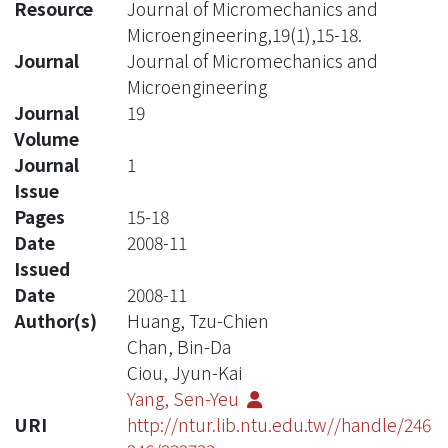
Resource
Journal of Micromechanics and
Microengineering,19(1),15-18.
Journal
Journal of Micromechanics and
Microengineering
Journal
19
Volume
Journal
1
Issue
Pages
15-18
Date
2008-11
Issued
Date
2008-11
Author(s)
Huang, Tzu-Chien
Chan, Bin-Da
Ciou, Jyun-Kai
Yang, Sen-Yeu
URI
http://ntur.lib.ntu.edu.tw//handle/246