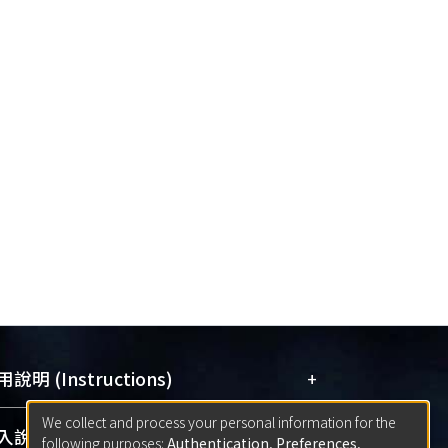
+
說明 (Instructions)
We collect and process your personal information for the
網站簡介
(Quickstart Guide)
+
說明 (Sign-in)
following purposes:
Authentication, Preferences,