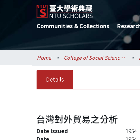
Communities & Collections
Researc
Home
College of Social Sciences / 社會科學院
Details
台灣對外貿易之分析
Date Issued
1954
Date
1954