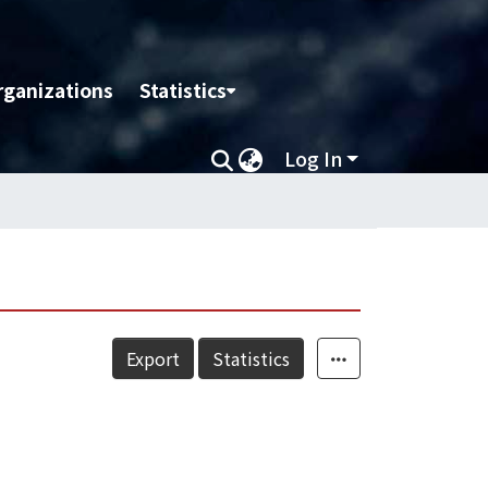
rganizations
Statistics
Log In
Export
Statistics