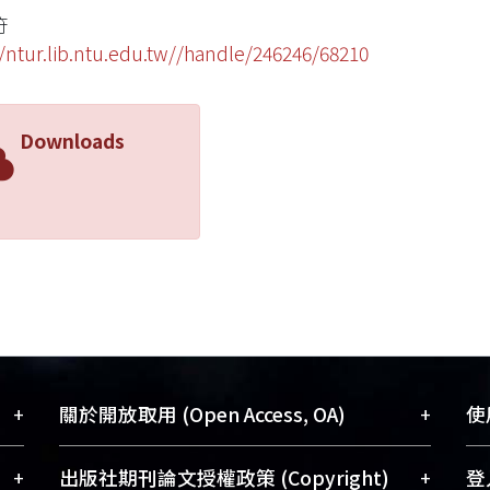
符
//ntur.lib.ntu.edu.tw//handle/246246/68210
Downloads
+
+
關於開放取用 (Open Access, OA)
使用
藏
開放取用是從使用者角度提升資訊取用性
+
+
出版社期刊論文授權政策 (Copyright)
登入