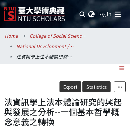
(current
Log In
Communities & Collections
Home
College of Social Sciences / 社會科學院
National Development / 國家發展研究所
Research Outputs
法資訊學上法本體論研究的興起與發展之分析--一個基本哲學概念意義之轉換
Fundings & Projects
Researchers
Details
Export
Statistics
Organizations
法資訊學上法本體論研究的興起
Statistics
與發展之分析--一個基本哲學概
念意義之轉換