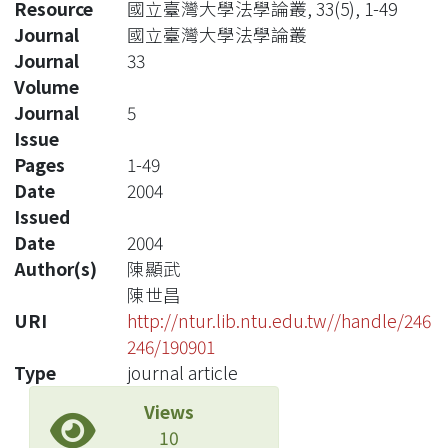
Resource
國立臺灣大學法學論叢, 33(5), 1-49
Journal
國立臺灣大學法學論叢
Journal
33
Volume
Journal
5
Issue
Pages
1-49
Date
2004
Issued
Date
2004
Author(s)
陳顯武
陳世昌
URI
http://ntur.lib.ntu.edu.tw//handle/246
246/190901
Type
journal article
Views
10