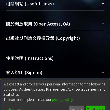
機構典藏（NTUR）與學術庫（AH）不同功能平
總館學科館員
(Main Library)
+
相關網站 (Useful Links)
台，成為臺大學術典藏NTU scholars。期能整合研
醫學圖書館學科館員
(Medical Library)
究能量、促進交流合作、保存學術產出、推廣研究
社會科學院辜振甫紀念圖書館學科館員
(Social
成果。
Sciences Library)
+
關於開放取用 (Open Access, OA)
To permanently archive and promote researcher
profiles and scholarly works, Library integrates the
開放取用是從使用者角度提升資訊取用性的社會運
+
出版社期刊論文授權政策 (Copyright)
services of “NTU Repository” with “Academic
動，應用在學術研究上是透過將研究著作公開供使
Hub” to form NTU Scholars.
用者自由取閱，以促進學術傳播及因應期刊訂購費
請確認所上傳的全文是原創的內容，若該文件包
用逐年攀升。同時可加速研究發展、提升研究影響
+
使用說明 (Instructions)
含部分內容的版權非匯入者所有，或由第三方贊
力，NTU Scholars即為本校的開放取用典藏（OA
助與合作完成，請確認該版權所有者及第三方同
Archive）平台。
（點選深入了解OA）
意提供此授權。
網站簡介
(Quickstart Guide)
+
登入說明 (Sign-in)
Please represent that the submission is your
使用手冊
(Instruction Manual)
original work, and that you have the right to
We collect and process your personal information for the following
線上預約服務
(Booking Service)
方案一：
臺灣大學計算機中心帳號登入
+
匯入著作 (Submission)
purposes:
Authentication, Preferences, Acknowledgement and
grant the rights to upload.
(With C&INC Email Account)
Statistics
.
方案二：
ORCID帳號登入
(With ORCID)
To learn more, please read our
privacy policy
.
若欲上傳已出版的全文電子檔，可使用
Open
方案一：
定期更新ORCID者，以ID匯入
(Search
policy finder
網站查詢，以確認出版單位之版權
for identifier (ORCID))
Built with
DSpace-CRIS software
- Extension maintained and optimized
Customize
Decline
That's ok