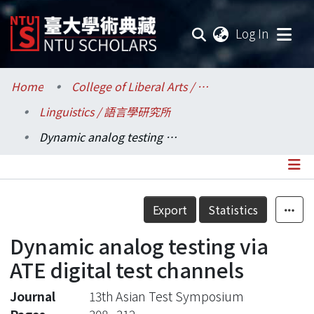
(current
Log In
Communities & Collections
Home
College of Liberal Arts / 文學院
Linguistics / 語言學研究所
Research Outputs
Dynamic analog testing via ATE digital test channels
Fundings & Projects
Researchers
Details
Export
Statistics
Organizations
Dynamic analog testing via
Statistics
ATE digital test channels
Journal
13th Asian Test Symposium