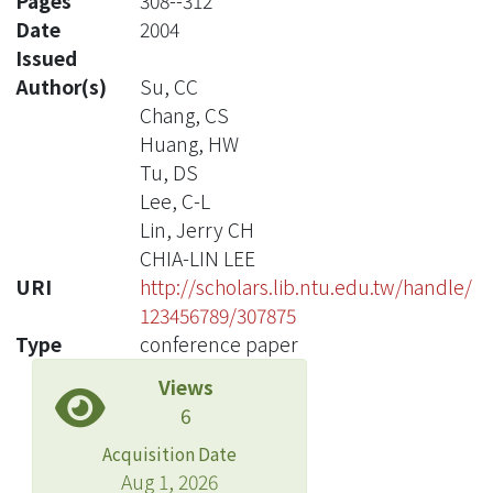
Pages
308--312
Date
2004
Issued
Author(s)
Su, CC
Chang, CS
Huang, HW
Tu, DS
Lee, C-L
Lin, Jerry CH
CHIA-LIN LEE
URI
http://scholars.lib.ntu.edu.tw/handle/
123456789/307875
Type
conference paper
Views
6
Acquisition Date
Aug 1, 2026