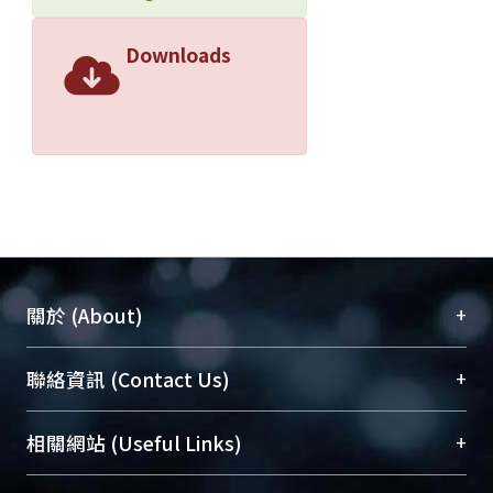
Downloads
+
關於 (About)
臺大位居世界頂尖大學之列，為永久珍藏及向國際
+
聯絡資訊 (Contact Us)
展現本校豐碩的研究成果及學術能量，圖書館整合
機構典藏（NTUR）與學術庫（AH）不同功能平
總館學科館員
(Main Library)
+
相關網站 (Useful Links)
台，成為臺大學術典藏NTU scholars。期能整合研
醫學圖書館學科館員
(Medical Library)
究能量、促進交流合作、保存學術產出、推廣研究