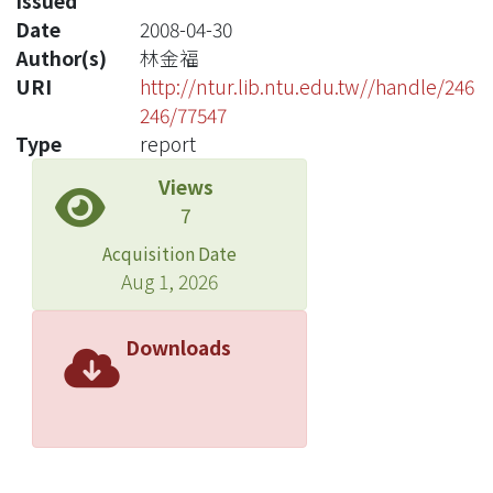
Issued
Date
2008-04-30
Author(s)
林金福
URI
http://ntur.lib.ntu.edu.tw//handle/246
246/77547
Type
report
Views
7
Acquisition Date
Aug 1, 2026
Downloads