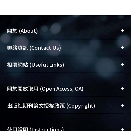
+
關於 (About)
臺大位居世界頂尖大學之列，為永久珍藏及向國際
+
聯絡資訊 (Contact Us)
展現本校豐碩的研究成果及學術能量，圖書館整合
機構典藏（NTUR）與學術庫（AH）不同功能平
總館學科館員
(Main Library)
+
相關網站 (Useful Links)
台，成為臺大學術典藏NTU scholars。期能整合研
醫學圖書館學科館員
(Medical Library)
究能量、促進交流合作、保存學術產出、推廣研究
社會科學院辜振甫紀念圖書館學科館員
(Social
成果。
Sciences Library)
+
關於開放取用 (Open Access, OA)
To permanently archive and promote researcher
profiles and scholarly works, Library integrates the
開放取用是從使用者角度提升資訊取用性的社會運
+
出版社期刊論文授權政策 (Copyright)
services of “NTU Repository” with “Academic
動，應用在學術研究上是透過將研究著作公開供使
Hub” to form NTU Scholars.
用者自由取閱，以促進學術傳播及因應期刊訂購費
請確認所上傳的全文是原創的內容，若該文件包
用逐年攀升。同時可加速研究發展、提升研究影響
+
使用說明 (Instructions)
含部分內容的版權非匯入者所有，或由第三方贊