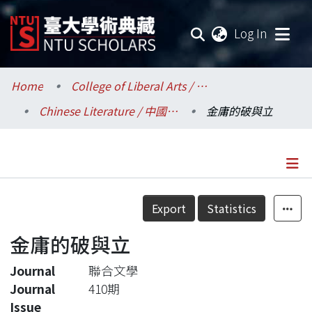
(current
Log In
Communities & Collections
Home
College of Liberal Arts / 文學院
Chinese Literature / 中國文學系
金庸的破與立
Research Outputs
Fundings & Projects
Researchers
Details
Export
Statistics
Organizations
金庸的破與立
Statistics
Journal
聯合文學
Journal
410期
Issue