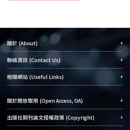
+
關於 (About)
臺大位居世界頂尖大學之列，為永久珍藏及向國際
+
聯絡資訊 (Contact Us)
展現本校豐碩的研究成果及學術能量，圖書館整合
機構典藏（NTUR）與學術庫（AH）不同功能平
總館學科館員
(Main Library)
+
相關網站 (Useful Links)
台，成為臺大學術典藏NTU scholars。期能整合研
醫學圖書館學科館員
(Medical Library)
究能量、促進交流合作、保存學術產出、推廣研究
社會科學院辜振甫紀念圖書館學科館員
(Social
成果。
Sciences Library)
+
關於開放取用 (Open Access, OA)
To permanently archive and promote researcher
profiles and scholarly works, Library integrates the
開放取用是從使用者角度提升資訊取用性的社會運
+
出版社期刊論文授權政策 (Copyright)
services of “NTU Repository” with “Academic
動，應用在學術研究上是透過將研究著作公開供使