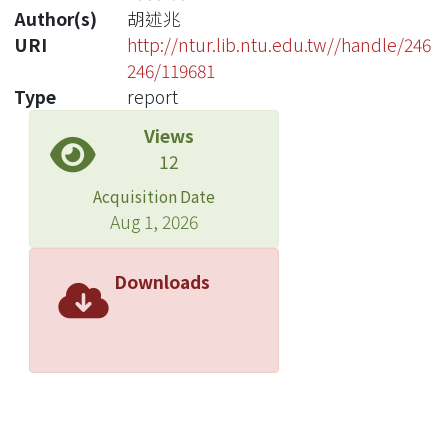
Author(s)
胡述兆
URI
http://ntur.lib.ntu.edu.tw//handle/246
246/119681
Type
report
Views
12
Acquisition Date
Aug 1, 2026
Downloads