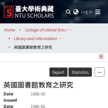
(current
Log In
Communities & Collections
Home
College of Liberal Arts / 文學院
Library and Information Science / 圖書資訊學系
Research Outputs
英國圖書館教育之研究
Fundings & Projects
Researchers
Details
Export
Statistics
Organizations
英國圖書館教育之研究
Statistics
Date
1986-06
Issued
Date
1986-06