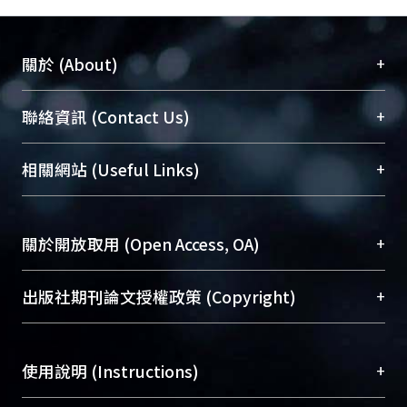
+
關於 (About)
臺大位居世界頂尖大學之列，為永久珍藏及向國際
+
聯絡資訊 (Contact Us)
展現本校豐碩的研究成果及學術能量，圖書館整合
機構典藏（NTUR）與學術庫（AH）不同功能平
總館學科館員
(Main Library)
+
相關網站 (Useful Links)
台，成為臺大學術典藏NTU scholars。期能整合研
醫學圖書館學科館員
(Medical Library)
究能量、促進交流合作、保存學術產出、推廣研究
社會科學院辜振甫紀念圖書館學科館員
(Social
成果。
Sciences Library)
+
關於開放取用 (Open Access, OA)
To permanently archive and promote researcher
profiles and scholarly works, Library integrates the
開放取用是從使用者角度提升資訊取用性的社會運
+
出版社期刊論文授權政策 (Copyright)
services of “NTU Repository” with “Academic
動，應用在學術研究上是透過將研究著作公開供使
Hub” to form NTU Scholars.
用者自由取閱，以促進學術傳播及因應期刊訂購費
請確認所上傳的全文是原創的內容，若該文件包
用逐年攀升。同時可加速研究發展、提升研究影響
+
使用說明 (Instructions)
含部分內容的版權非匯入者所有，或由第三方贊
力，NTU Scholars即為本校的開放取用典藏（OA
助與合作完成，請確認該版權所有者及第三方同