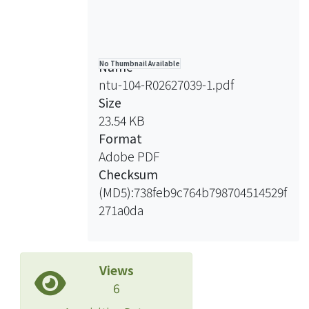
Name
No Thumbnail Available
ntu-104-R02627039-1.pdf
Size
23.54 KB
Format
Adobe PDF
Checksum
(MD5):738feb9c764b798704514529f
271a0da
Views
6