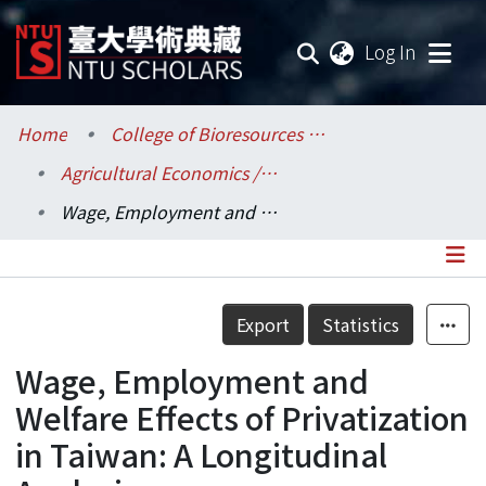
(current
Log In
Communities & Collections
Home
College of Bioresources and Agriculture / 生物資源暨農學院
Agricultural Economics / 農業經濟學系
Research Outputs
Wage, Employment and Welfare Effects of Privatization in Taiwan: A Longitudinal Analysis
Fundings & Projects
Researchers
Details
Export
Statistics
Organizations
Wage, Employment and
Statistics
Welfare Effects of Privatization
in Taiwan: A Longitudinal