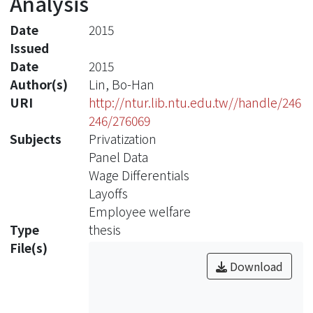
Analysis
Date
2015
Issued
Date
2015
Author(s)
Lin, Bo-Han
URI
http://ntur.lib.ntu.edu.tw//handle/246
246/276069
Subjects
Privatization
Panel Data
Wage Differentials
Layoffs
Employee welfare
Type
thesis
File(s)
Download