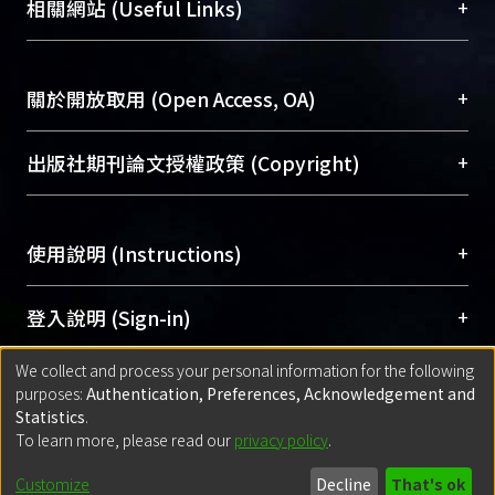
機構典藏（NTUR）與學術庫（AH）不同功能平
總館學科館員
(Main Library)
+
相關網站 (Useful Links)
台，成為臺大學術典藏NTU scholars。期能整合研
醫學圖書館學科館員
(Medical Library)
究能量、促進交流合作、保存學術產出、推廣研究
社會科學院辜振甫紀念圖書館學科館員
(Social
成果。
Sciences Library)
+
關於開放取用 (Open Access, OA)
To permanently archive and promote researcher
profiles and scholarly works, Library integrates the
開放取用是從使用者角度提升資訊取用性的社會運
+
出版社期刊論文授權政策 (Copyright)
services of “NTU Repository” with “Academic
動，應用在學術研究上是透過將研究著作公開供使
Hub” to form NTU Scholars.
用者自由取閱，以促進學術傳播及因應期刊訂購費
請確認所上傳的全文是原創的內容，若該文件包
用逐年攀升。同時可加速研究發展、提升研究影響
+
使用說明 (Instructions)
含部分內容的版權非匯入者所有，或由第三方贊
力，NTU Scholars即為本校的開放取用典藏（OA
助與合作完成，請確認該版權所有者及第三方同
Archive）平台。
（點選深入了解OA）
意提供此授權。
網站簡介
(Quickstart Guide)
+
登入說明 (Sign-in)
Please represent that the submission is your
使用手冊
(Instruction Manual)
original work, and that you have the right to
We collect and process your personal information for the following
線上預約服務
(Booking Service)
方案一：
臺灣大學計算機中心帳號登入
+
匯入著作 (Submission)
purposes:
Authentication, Preferences, Acknowledgement and
grant the rights to upload.
(With C&INC Email Account)
Statistics
.
方案二：
ORCID帳號登入
(With ORCID)
To learn more, please read our
privacy policy
.
若欲上傳已出版的全文電子檔，可使用
Open
方案一：
定期更新ORCID者，以ID匯入
(Search
policy finder
網站查詢，以確認出版單位之版權
for identifier (ORCID))
Built with
DSpace-CRIS software
- Extension maintained and optimized
Customize
Decline
That's ok