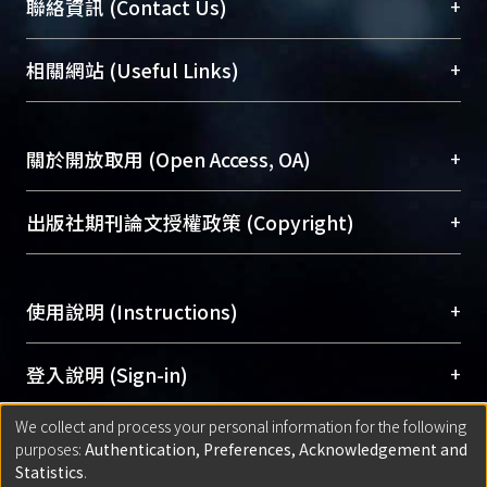
臺大位居世界頂尖大學之列，為永久珍藏及向國際
+
聯絡資訊 (Contact Us)
展現本校豐碩的研究成果及學術能量，圖書館整合
機構典藏（NTUR）與學術庫（AH）不同功能平
總館學科館員
(Main Library)
+
相關網站 (Useful Links)
台，成為臺大學術典藏NTU scholars。期能整合研
醫學圖書館學科館員
(Medical Library)
究能量、促進交流合作、保存學術產出、推廣研究
社會科學院辜振甫紀念圖書館學科館員
(Social
成果。
Sciences Library)
+
關於開放取用 (Open Access, OA)
To permanently archive and promote researcher
profiles and scholarly works, Library integrates the
開放取用是從使用者角度提升資訊取用性的社會運
+
出版社期刊論文授權政策 (Copyright)
services of “NTU Repository” with “Academic
動，應用在學術研究上是透過將研究著作公開供使
Hub” to form NTU Scholars.
用者自由取閱，以促進學術傳播及因應期刊訂購費
請確認所上傳的全文是原創的內容，若該文件包
用逐年攀升。同時可加速研究發展、提升研究影響
+
使用說明 (Instructions)
含部分內容的版權非匯入者所有，或由第三方贊
力，NTU Scholars即為本校的開放取用典藏（OA
助與合作完成，請確認該版權所有者及第三方同
Archive）平台。
（點選深入了解OA）
意提供此授權。
網站簡介
(Quickstart Guide)
+
登入說明 (Sign-in)
Please represent that the submission is your
使用手冊
(Instruction Manual)
original work, and that you have the right to
We collect and process your personal information for the following
線上預約服務
(Booking Service)
方案一：
臺灣大學計算機中心帳號登入
+
匯入著作 (Submission)
purposes:
Authentication, Preferences, Acknowledgement and
grant the rights to upload.
(With C&INC Email Account)
Statistics
.