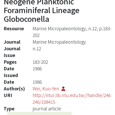
Neogene Planktonic
Foraminiferal Lineage
Globoconella
Resource
Marine Micropaleontology, n.12, p.183-
202
Journal
Marine Micropaleontology
Journal
n.12
Issue
Pages
183-202
Date
1986
Issued
Date
1986
Author(s)
Wei, Kuo-Yen
URI
http://ntur.lib.ntu.edu.tw//handle/246
246/108415
Type
journal article