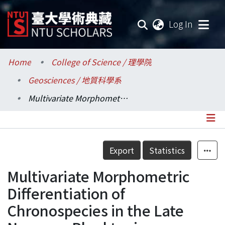
(current
Log In
Communities & Collections
Home
College of Science / 理學院
Geosciences / 地質科學系
Research Outputs
Multivariate Morphometric Differentiation of Chronospecies in the Late Neogene Planktonic Foraminiferal Lineage Globoconella
Fundings & Projects
Researchers
Details
Export
Statistics
Organizations
Multivariate Morphometric
Statistics
Differentiation of
Chronospecies in the Late