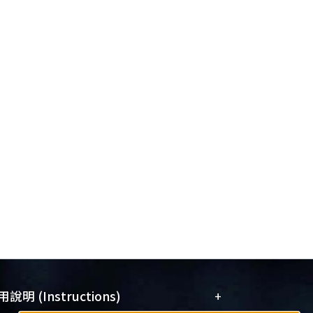
+
說明 (Instructions)