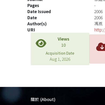
Pages
-
Date Issued
2006
Date
2006
Author(s)
馮燕
URI
http:
Views
10
Acquisition Date
Aug 1, 2026
關於 (About)