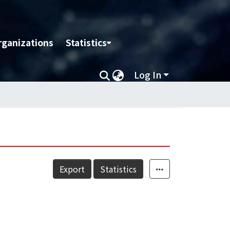
rganizations
Statistics
Log In
Export
Statistics