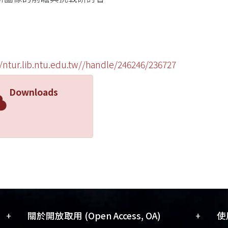
//ntur.lib.ntu.edu.tw//handle/246246/236727
Downloads
+
+
關於開放取用 (Open Access, OA)
使用