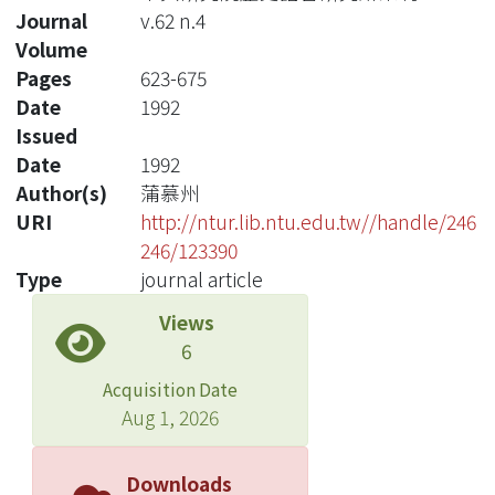
Journal
v.62 n.4
Volume
Pages
623-675
Date
1992
Issued
Date
1992
Author(s)
蒲慕州
URI
http://ntur.lib.ntu.edu.tw//handle/246
246/123390
Type
journal article
Views
6
Acquisition Date
Aug 1, 2026
Downloads