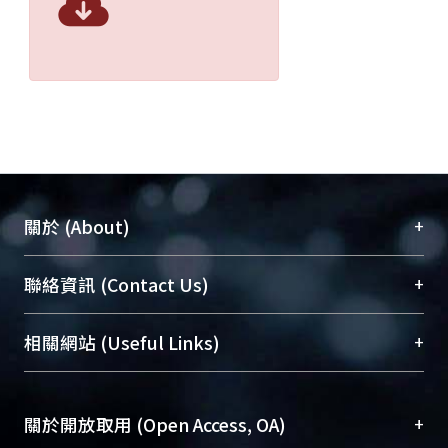
+
關於 (About)
臺大位居世界頂尖大學之列，為永久珍藏及向國際
+
聯絡資訊 (Contact Us)
展現本校豐碩的研究成果及學術能量，圖書館整合
機構典藏（NTUR）與學術庫（AH）不同功能平
總館學科館員
(Main Library)
+
相關網站 (Useful Links)
台，成為臺大學術典藏NTU scholars。期能整合研
醫學圖書館學科館員
(Medical Library)
究能量、促進交流合作、保存學術產出、推廣研究
社會科學院辜振甫紀念圖書館學科館員
(Social
成果。
Sciences Library)
+
關於開放取用 (Open Access, OA)