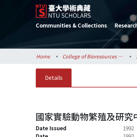
Communities & Collections
Researc
Home
College of Bioresources and Agriculture / 生物資源暨農學院
Details
國家實驗動物繁殖及研究
Date Issued
1992
Date
1992