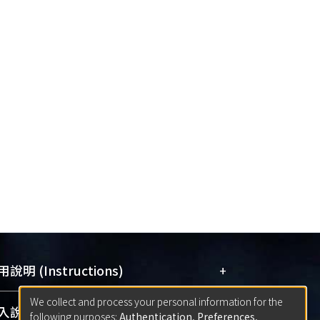
+
說明 (Instructions)
We collect and process your personal information for the
網站簡介
(Quickstart Guide)
+
說明 (Sign-in)
following purposes:
Authentication, Preferences,