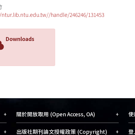
竹
//ntur.lib.ntu.edu.tw//handle/246246/131453
Downloads
+
+
關於開放取用 (Open Access, OA)
使用
藏
開放取用是從使用者角度提升資訊取用性
+
+
出版社期刊論文授權政策 (Copyright)
登入