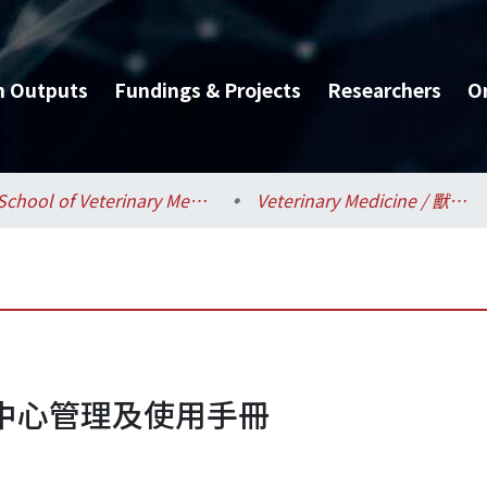
h Outputs
Fundings & Projects
Researchers
O
School of Veterinary Medicine / 獸醫專業學院
Veterinary Medicine / 獸醫學系
中心管理及使用手冊