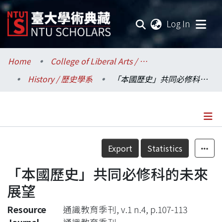
(current
Log In
Communities & Collections
Home
College of Liberal Arts / 文學院
History / 歷史學系
「本國歷史」共同必修科的未來展望
Research Outputs
Fundings & Projects
Researchers
Details
Export
Statistics
Organizations
「本國歷史」共同必修科的未來
Statistics
展望
Resource
通識教育季刊, v.1 n.4, p.107-113