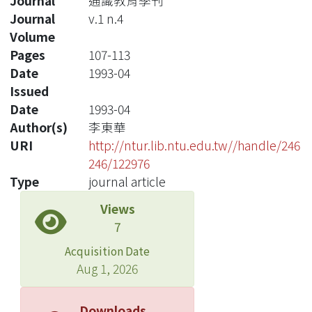
Journal
通識教育季刊
Journal
v.1 n.4
Volume
Pages
107-113
Date
1993-04
Issued
Date
1993-04
Author(s)
李東華
URI
http://ntur.lib.ntu.edu.tw//handle/246
246/122976
Type
journal article
Views
7
Acquisition Date
Aug 1, 2026
Downloads