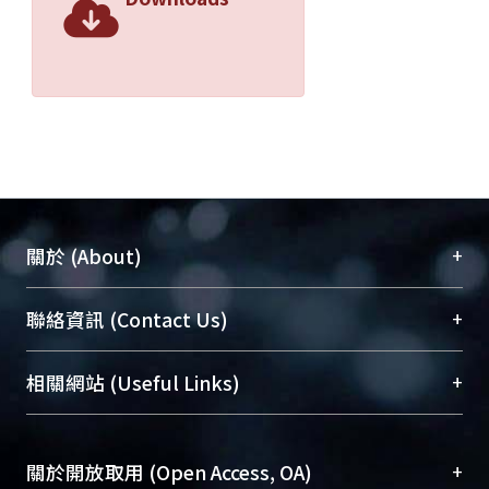
+
關於 (About)
臺大位居世界頂尖大學之列，為永久珍藏及向國際
+
聯絡資訊 (Contact Us)
展現本校豐碩的研究成果及學術能量，圖書館整合
機構典藏（NTUR）與學術庫（AH）不同功能平
總館學科館員
(Main Library)
+
相關網站 (Useful Links)
台，成為臺大學術典藏NTU scholars。期能整合研
醫學圖書館學科館員
(Medical Library)
究能量、促進交流合作、保存學術產出、推廣研究
社會科學院辜振甫紀念圖書館學科館員
(Social
成果。
Sciences Library)
+
關於開放取用 (Open Access, OA)