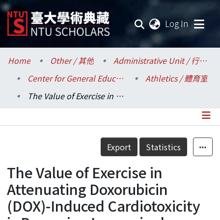
(current
Log In
Communities & Collections
Home
Other / 其他
Administrative Unit / 行政單位
Center for General Education / 共同教育中心
Athletics / 體育室
Research Outputs
The Value of Exercise in Attenuating Doxorubicin (DOX)-Induced Cardiotoxicity is Becoming Increasingly Evident
Fundings & Projects
Researchers
Details
Export
Statistics
Organizations
The Value of Exercise in
Statistics
Attenuating Doxorubicin
(DOX)-Induced Cardiotoxicity