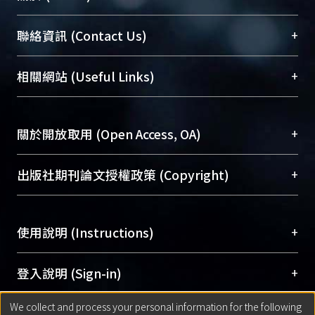
臺大位居世界頂尖大學之列，為永久珍藏及向國際
+
聯絡資訊 (Contact Us)
展現本校豐碩的研究成果及學術能量，圖書館整合
機構典藏（NTUR）與學術庫（AH）不同功能平
總館學科館員
(Main Library)
+
相關網站 (Useful Links)
台，成為臺大學術典藏NTU scholars。期能整合研
醫學圖書館學科館員
(Medical Library)
究能量、促進交流合作、保存學術產出、推廣研究
社會科學院辜振甫紀念圖書館學科館員
(Social
成果。
Sciences Library)
+
關於開放取用 (Open Access, OA)
To permanently archive and promote researcher
profiles and scholarly works, Library integrates the
開放取用是從使用者角度提升資訊取用性的社會運
+
出版社期刊論文授權政策 (Copyright)
services of “NTU Repository” with “Academic
動，應用在學術研究上是透過將研究著作公開供使
Hub” to form NTU Scholars.
用者自由取閱，以促進學術傳播及因應期刊訂購費
請確認所上傳的全文是原創的內容，若該文件包
用逐年攀升。同時可加速研究發展、提升研究影響
+
使用說明 (Instructions)
含部分內容的版權非匯入者所有，或由第三方贊
力，NTU Scholars即為本校的開放取用典藏（OA
助與合作完成，請確認該版權所有者及第三方同
Archive）平台。
（點選深入了解OA）
意提供此授權。
網站簡介
(Quickstart Guide)
+
登入說明 (Sign-in)
Please represent that the submission is your
使用手冊
(Instruction Manual)
original work, and that you have the right to
We collect and process your personal information for the following
線上預約服務
(Booking Service)
方案一：
臺灣大學計算機中心帳號登入
+
匯入著作 (Submission)