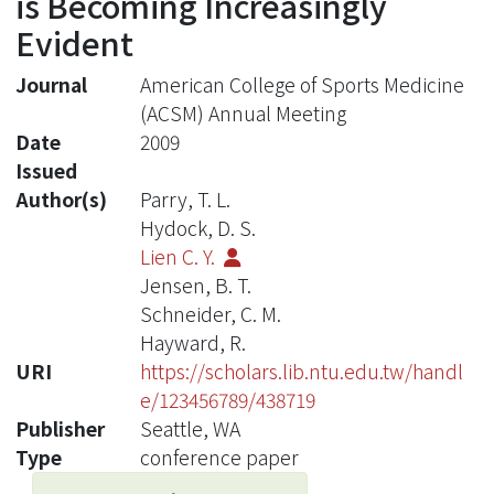
is Becoming Increasingly
Evident
Journal
American College of Sports Medicine
(ACSM) Annual Meeting
Date
2009
Issued
Author(s)
Parry, T. L.
Hydock, D. S.
Lien C. Y.
Jensen, B. T.
Schneider, C. M.
Hayward, R.
URI
https://scholars.lib.ntu.edu.tw/handl
e/123456789/438719
Publisher
Seattle, WA
Type
conference paper