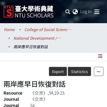
(current
Log In
Communities & Collections
Home
College of Social Sciences / 社會科學院
National Development / 國家發展研究所
Research Outputs
兩岸應早日恢復對話
Fundings & Projects
Researchers
Details
Export
Statistics
Organizations
兩岸應早日恢復對話
Statistics
Resource
《交流》,54,19-23.
Journal
《交流》
Journal
54