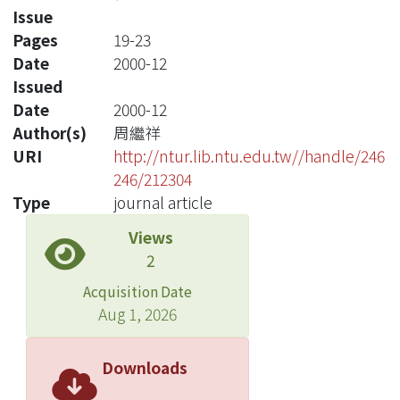
Issue
Pages
19-23
Date
2000-12
Issued
Date
2000-12
Author(s)
周繼祥
URI
http://ntur.lib.ntu.edu.tw//handle/246
246/212304
Type
journal article
Views
2
Acquisition Date
Aug 1, 2026
Downloads