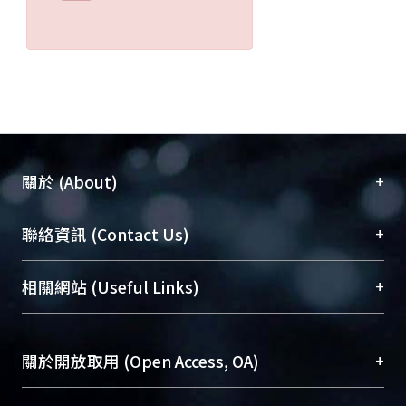
+
關於 (About)
臺大位居世界頂尖大學之列，為永久珍藏及向國際
+
聯絡資訊 (Contact Us)
展現本校豐碩的研究成果及學術能量，圖書館整合
機構典藏（NTUR）與學術庫（AH）不同功能平
總館學科館員
(Main Library)
+
相關網站 (Useful Links)
台，成為臺大學術典藏NTU scholars。期能整合研
醫學圖書館學科館員
(Medical Library)
究能量、促進交流合作、保存學術產出、推廣研究
社會科學院辜振甫紀念圖書館學科館員
(Social
成果。
Sciences Library)
+
關於開放取用 (Open Access, OA)
To permanently archive and promote researcher