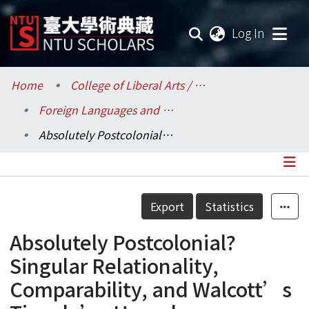
(current
Log In
Communities & Collections
Home
College of Liberal Arts / 文學院
Foreign Languages and Literatures / 外國語文學系
Research Outputs
Absolutely Postcolonial? Singular Relationality, Comparability, and Walcott’s Tiepolo’s Hound
Fundings & Projects
Researchers
Details
Export
Statistics
Organizations
Absolutely Postcolonial?
Statistics
Singular Relationality,
Comparability, and Walcott’s