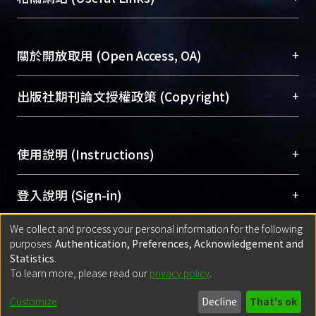
台，成為臺大學術典藏NTU scholars。期能整合研
醫學圖書館學科館員
(Medical Library)
究能量、促進交流合作、保存學術產出、推廣研究
社會科學院辜振甫紀念圖書館學科館員
(Social
成果。
Sciences Library)
+
關於開放取用 (Open Access, OA)
To permanently archive and promote researcher
profiles and scholarly works, Library integrates the
開放取用是從使用者角度提升資訊取用性的社會運
+
出版社期刊論文授權政策 (Copyright)
services of “NTU Repository” with “Academic
動，應用在學術研究上是透過將研究著作公開供使
Hub” to form NTU Scholars.
用者自由取閱，以促進學術傳播及因應期刊訂購費
請確認所上傳的全文是原創的內容，若該文件包
用逐年攀升。同時可加速研究發展、提升研究影響
+
使用說明 (Instructions)
含部分內容的版權非匯入者所有，或由第三方贊
力，NTU Scholars即為本校的開放取用典藏（OA
助與合作完成，請確認該版權所有者及第三方同
Archive）平台。
（點選深入了解OA）
意提供此授權。
網站簡介
(Quickstart Guide)
+
登入說明 (Sign-in)
Please represent that the submission is your
使用手冊
(Instruction Manual)
original work, and that you have the right to
We collect and process your personal information for the following
線上預約服務
(Booking Service)
方案一：
臺灣大學計算機中心帳號登入
+
匯入著作 (Submission)
purposes:
Authentication, Preferences, Acknowledgement and
grant the rights to upload.
(With C&INC Email Account)
Statistics
.
方案二：
ORCID帳號登入
(With ORCID)
To learn more, please read our
privacy policy
.
若欲上傳已出版的全文電子檔，可使用
Open
方案一：
定期更新ORCID者，以ID匯入
(Search
policy finder
網站查詢，以確認出版單位之版權
for identifier (ORCID))
Built with
DSpace-CRIS software
- Extension maintained and optimized
Customize
Decline
That's ok
政策。
方案二：
自行建檔
(Default mode Submission)
by