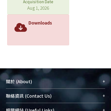
Acquisition Date
Aug 1, 2026
Downloads
+
關於 (About)
臺大位居世界頂尖大學之列，為永久珍藏及向國際
+
聯絡資訊 (Contact Us)
展現本校豐碩的研究成果及學術能量，圖書館整合
機構典藏（NTUR）與學術庫（AH）不同功能平
總館學科館員
(Main Library)
+
相關網站 (Useful Links)