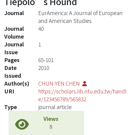
Tiepolo’s Hound
Journal
EurAmerica: A Journal of European
and American Studies
Journal
40
Volume
Journal
1
Issue
Pages
65-101
Date
2010
Issued
Author(s)
CHUN-YEN CHEN
URI
https://scholars.lib.ntu.edu.tw/handl
e/123456789/565832
Type
journal article
Views
8