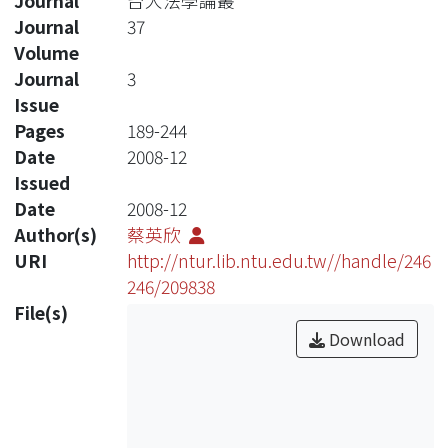
Journal
台大法學論叢
Journal
37
Volume
Journal
3
Issue
Pages
189-244
Date
2008-12
Issued
Date
2008-12
Author(s)
蔡英欣
URI
http://ntur.lib.ntu.edu.tw//handle/246
246/209838
File(s)
Download