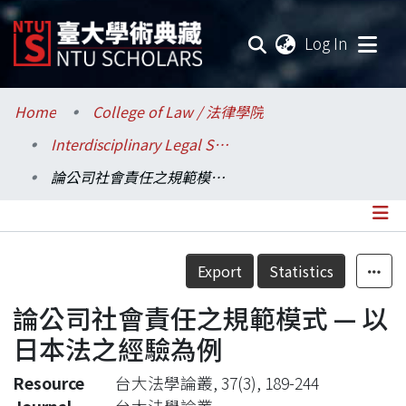
(current
Log In
Communities & Collections
Home
College of Law / 法律學院
Interdisciplinary Legal Studies / 科際整合法律學研究所
Research Outputs
論公司社會責任之規範模式 — 以日本法之經驗為例
Fundings & Projects
Researchers
Details
Export
Statistics
Organizations
論公司社會責任之規範模式 — 以
Statistics
日本法之經驗為例
Resource
台大法學論叢, 37(3), 189-244