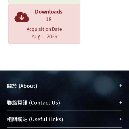
Downloads
18
Acquisition Date
Aug 1, 2026
+
關於 (About)
臺大位居世界頂尖大學之列，為永久珍藏及向國際
+
聯絡資訊 (Contact Us)
展現本校豐碩的研究成果及學術能量，圖書館整合
機構典藏（NTUR）與學術庫（AH）不同功能平
總館學科館員
(Main Library)
+
相關網站 (Useful Links)
台，成為臺大學術典藏NTU scholars。期能整合研
醫學圖書館學科館員
(Medical Library)