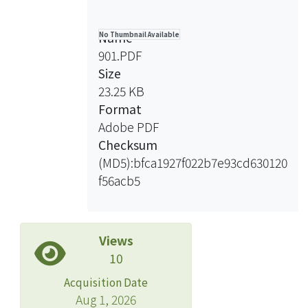
Name
No Thumbnail Available
901.PDF
Size
23.25 KB
Format
Adobe PDF
Checksum
(MD5):bfca1927f022b7e93cd630120
f56acb5
Views
10
Acquisition Date
Aug 1, 2026