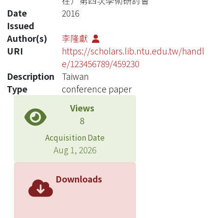
在）第四次學術研討會
Date
2016
Issued
Author(s)
李隆獻
URI
https://scholars.lib.ntu.edu.tw/handl
e/123456789/459230
Description
Taiwan
Type
conference paper
Views
8
Acquisition Date
Aug 1, 2026
Downloads