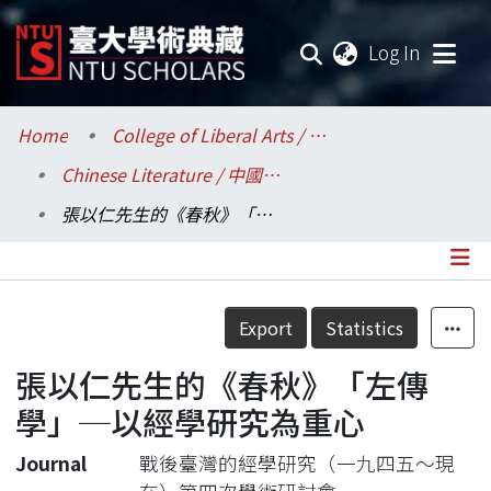
(current
Log In
Communities & Collections
Home
College of Liberal Arts / 文學院
Chinese Literature / 中國文學系
Research Outputs
張以仁先生的《春秋》「左傳學」─以經學研究為重心
Fundings & Projects
Researchers
Details
Export
Statistics
Organizations
張以仁先生的《春秋》「左傳
Statistics
學」─以經學研究為重心
Journal
戰後臺灣的經學研究（一九四五～現