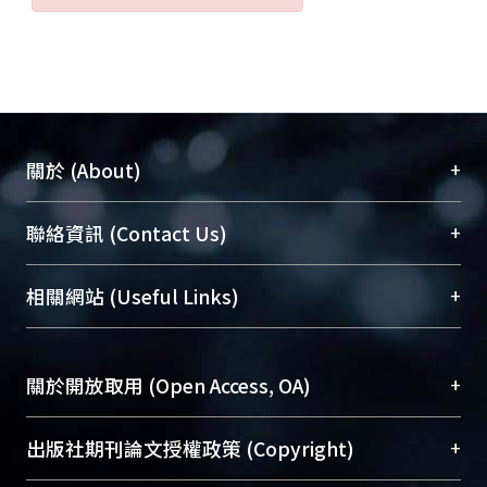
+
關於 (About)
臺大位居世界頂尖大學之列，為永久珍藏及向國際
+
聯絡資訊 (Contact Us)
展現本校豐碩的研究成果及學術能量，圖書館整合
機構典藏（NTUR）與學術庫（AH）不同功能平
總館學科館員
(Main Library)
+
相關網站 (Useful Links)
台，成為臺大學術典藏NTU scholars。期能整合研
醫學圖書館學科館員
(Medical Library)
究能量、促進交流合作、保存學術產出、推廣研究
社會科學院辜振甫紀念圖書館學科館員
(Social
成果。
Sciences Library)
+
關於開放取用 (Open Access, OA)
To permanently archive and promote researcher
profiles and scholarly works, Library integrates the
開放取用是從使用者角度提升資訊取用性的社會運
+
出版社期刊論文授權政策 (Copyright)
services of “NTU Repository” with “Academic
動，應用在學術研究上是透過將研究著作公開供使