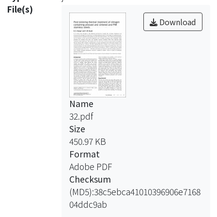
File(s)
Download
Name
32.pdf
Size
450.97 KB
Format
Adobe PDF
Checksum
(MD5):38c5ebca41010396906e7168
04ddc9ab