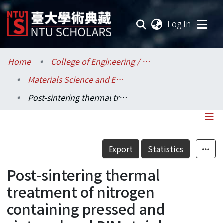
(current
Log In
Communities & Collections
Home
College of Engineering / 工學院
Materials Science and Engineering / 材料科學與工程學系
Research Outputs
Post-sintering thermal treatment of nitrogen containing pressed and sintered and PIM stainless steels
Fundings & Projects
Researchers
Details
Export
Statistics
Organizations
Post-sintering thermal
Statistics
treatment of nitrogen
containing pressed and