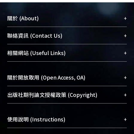
+
關於 (About)
臺大位居世界頂尖大學之列，為永久珍藏及向國際
+
聯絡資訊 (Contact Us)
展現本校豐碩的研究成果及學術能量，圖書館整合
機構典藏（NTUR）與學術庫（AH）不同功能平
總館學科館員
(Main Library)
+
相關網站 (Useful Links)
台，成為臺大學術典藏NTU scholars。期能整合研
醫學圖書館學科館員
(Medical Library)
究能量、促進交流合作、保存學術產出、推廣研究
社會科學院辜振甫紀念圖書館學科館員
(Social
成果。
Sciences Library)
+
關於開放取用 (Open Access, OA)
To permanently archive and promote researcher
profiles and scholarly works, Library integrates the
開放取用是從使用者角度提升資訊取用性的社會運
+
出版社期刊論文授權政策 (Copyright)
services of “NTU Repository” with “Academic
動，應用在學術研究上是透過將研究著作公開供使
Hub” to form NTU Scholars.
用者自由取閱，以促進學術傳播及因應期刊訂購費
請確認所上傳的全文是原創的內容，若該文件包
用逐年攀升。同時可加速研究發展、提升研究影響
+
使用說明 (Instructions)
含部分內容的版權非匯入者所有，或由第三方贊
力，NTU Scholars即為本校的開放取用典藏（OA
助與合作完成，請確認該版權所有者及第三方同
Archive）平台。
（點選深入了解OA）