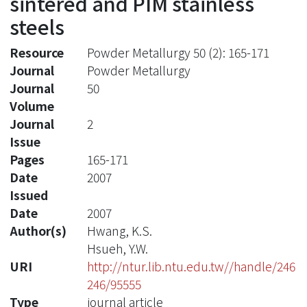
sintered and PIM stainless
steels
Resource
Powder Metallurgy 50 (2): 165-171
Journal
Powder Metallurgy
Journal
50
Volume
Journal
2
Issue
Pages
165-171
Date
2007
Issued
Date
2007
Author(s)
Hwang, K.S.
Hsueh, Y.W.
URI
http://ntur.lib.ntu.edu.tw//handle/246
246/95555
Type
journal article