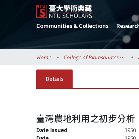
Communities & Collections
Researc
Home
College of Bioresources and Agriculture / 生物資源暨農學院
Details
臺灣農地利用之初步分析
Date Issued
1950
Date
1950