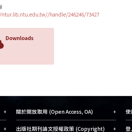
聯
//ntur.lib.ntu.edu.tw//handle/246246/73427
Downloads
+
+
關於開放取用 (Open Access, OA)
使用
藏
開放取用是從使用者角度提升資訊取用性
+
+
出版社期刊論文授權政策 (Copyright)
登入