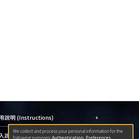
+
說明 (Instructions)
We collect and process your personal information for the
網站簡介
(Quickstart Guide)
+
說明 (Sign-in)
following purposes:
Authentication, Preferences,