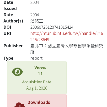
Date
2004
Issued
Date
2004
Author(s)
潘銘正
DOI
20060725120741015424
URI
http://ntur.lib.ntu.edu.tw//handle/246
246/28649
Publisher
臺北市：國立臺灣大學獸醫學系暨研究
所
Type
report
Views
11
Acquisition Date
Aug 1, 2026
Downloads