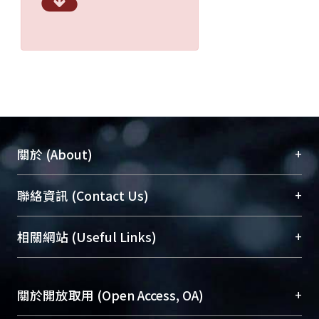
+
關於 (About)
臺大位居世界頂尖大學之列，為永久珍藏及向國際
+
聯絡資訊 (Contact Us)
展現本校豐碩的研究成果及學術能量，圖書館整合
機構典藏（NTUR）與學術庫（AH）不同功能平
總館學科館員
(Main Library)
+
相關網站 (Useful Links)
台，成為臺大學術典藏NTU scholars。期能整合研
醫學圖書館學科館員
(Medical Library)
究能量、促進交流合作、保存學術產出、推廣研究
社會科學院辜振甫紀念圖書館學科館員
(Social
成果。
Sciences Library)
+
關於開放取用 (Open Access, OA)
To permanently archive and promote researcher