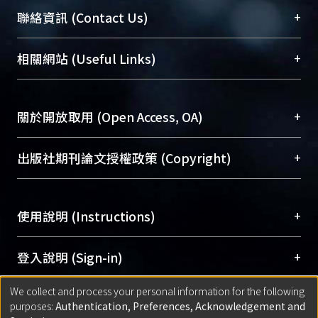
臺大位居世界頂尖大學之列，為永久珍藏及向國際
+
聯絡資訊 (Contact Us)
展現本校豐碩的研究成果及學術能量，圖書館整合
機構典藏（NTUR）與學術庫（AH）不同功能平
總館學科館員
(Main Library)
+
相關網站 (Useful Links)
台，成為臺大學術典藏NTU scholars。期能整合研
醫學圖書館學科館員
(Medical Library)
究能量、促進交流合作、保存學術產出、推廣研究
社會科學院辜振甫紀念圖書館學科館員
(Social
成果。
Sciences Library)
+
關於開放取用 (Open Access, OA)
To permanently archive and promote researcher
profiles and scholarly works, Library integrates the
開放取用是從使用者角度提升資訊取用性的社會運
+
出版社期刊論文授權政策 (Copyright)
services of “NTU Repository” with “Academic
動，應用在學術研究上是透過將研究著作公開供使
Hub” to form NTU Scholars.
用者自由取閱，以促進學術傳播及因應期刊訂購費
請確認所上傳的全文是原創的內容，若該文件包
用逐年攀升。同時可加速研究發展、提升研究影響
+
使用說明 (Instructions)
含部分內容的版權非匯入者所有，或由第三方贊
力，NTU Scholars即為本校的開放取用典藏（OA
助與合作完成，請確認該版權所有者及第三方同
Archive）平台。
（點選深入了解OA）
意提供此授權。
網站簡介
(Quickstart Guide)
+
登入說明 (Sign-in)
Please represent that the submission is your
使用手冊
(Instruction Manual)
original work, and that you have the right to
We collect and process your personal information for the following
線上預約服務
(Booking Service)
方案一：
臺灣大學計算機中心帳號登入
+
匯入著作 (Submission)
purposes:
Authentication, Preferences, Acknowledgement and
grant the rights to upload.
(With C&INC Email Account)