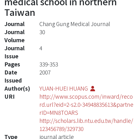
medical school in northern
Taiwan
Journal
Chang Gung Medical Journal
Journal
30
Volume
Journal
4
Issue
Pages
339-353
Date
2007
Issued
Author(s)
YUAN-HUEI HUANG
URI
http://www.scopus.com/inward/reco
rd.url?eid=2-s2.0-34948835613&partne
rID=MN8TOARS
http://scholars.lib.ntu.edu.tw/handle/
123456789/329730
Type
journal article