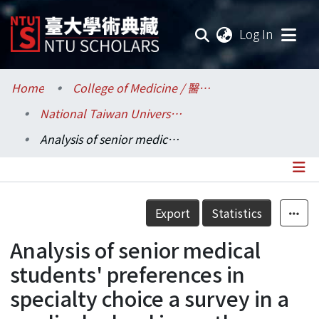
(current
Log In
Communities & Collections
Home
College of Medicine / 醫學院
National Taiwan University Hospital / 醫學院附設醫院 (臺大醫院)
Research Outputs
Analysis of senior medical students' preferences in specialty choice a survey in a medical school in northern Taiwan
Fundings & Projects
Researchers
Details
Export
Statistics
Organizations
Analysis of senior medical
Statistics
students' preferences in
specialty choice a survey in a