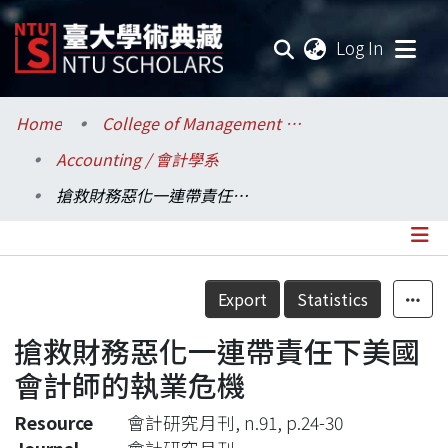
(current
Log In
Communities & Collections
Home
College of Management / 管理學院
Accounting / 會計學系
Research Outputs
搶救財務惡化一連帶責任下美國會計師的執業危機
Fundings & Projects
Researchers
Details
Export
Statistics
Organizations
搶救財務惡化一連帶責任下美國
Statistics
會計師的執業危機
Resource
會計研究月刊, n.91, p.24-30