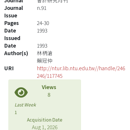
Journal
會計研究月刊
Journal
n.91
Issue
Pages
24-30
Date
1993
Issued
Date
1993
Author(s)
林柄滄
賴冠仲
URI
http://ntur.lib.ntu.edu.tw//handle/246
246/117745
Views
8
Last Week
1
Acquisition Date
Aug 1, 2026