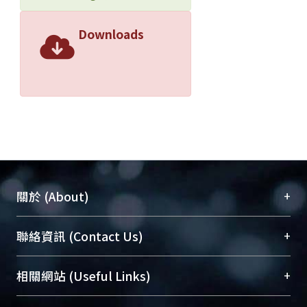
Downloads
+
關於 (About)
臺大位居世界頂尖大學之列，為永久珍藏及向國際
+
聯絡資訊 (Contact Us)
展現本校豐碩的研究成果及學術能量，圖書館整合
機構典藏（NTUR）與學術庫（AH）不同功能平
總館學科館員
(Main Library)
+
相關網站 (Useful Links)
台，成為臺大學術典藏NTU scholars。期能整合研
醫學圖書館學科館員
(Medical Library)
究能量、促進交流合作、保存學術產出、推廣研究