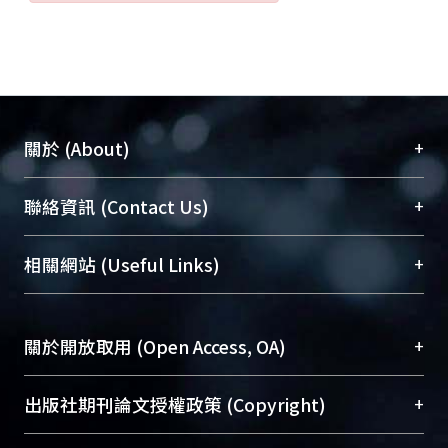
+
關於 (About)
臺大位居世界頂尖大學之列，為永久珍藏及向國際
+
聯絡資訊 (Contact Us)
展現本校豐碩的研究成果及學術能量，圖書館整合
機構典藏（NTUR）與學術庫（AH）不同功能平
總館學科館員
(Main Library)
+
相關網站 (Useful Links)
台，成為臺大學術典藏NTU scholars。期能整合研
醫學圖書館學科館員
(Medical Library)
究能量、促進交流合作、保存學術產出、推廣研究
社會科學院辜振甫紀念圖書館學科館員
(Social
成果。
Sciences Library)
+
關於開放取用 (Open Access, OA)
To permanently archive and promote researcher
profiles and scholarly works, Library integrates the
開放取用是從使用者角度提升資訊取用性的社會運
+
出版社期刊論文授權政策 (Copyright)
services of “NTU Repository” with “Academic
動，應用在學術研究上是透過將研究著作公開供使