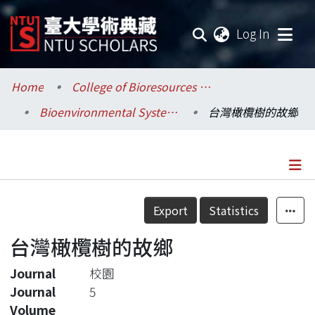
(current
Log In
Communities & Collections
Home
College of Bioresources and Agriculture / 生物資源暨農學院
Bioenvironmental Systems Engineering / 生物環境系統工程學系
台灣橄欖樹的故鄉
Research Outputs
Fundings & Projects
Researchers
Details
Export
Statistics
Organizations
台灣橄欖樹的故鄉
Statistics
Journal
校園
Journal
5
Volume