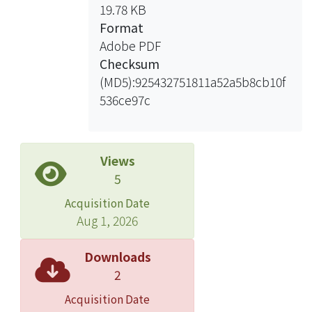
19.78 KB
Format
Adobe PDF
Checksum
(MD5):925432751811a52a5b8cb10f
536ce97c
Views
5
Acquisition Date
Aug 1, 2026
Downloads
2
Acquisition Date