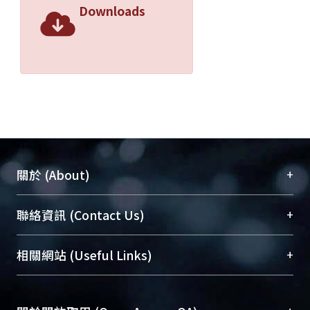
Downloads
+
關於 (About)
臺大位居世界頂尖大學之列，為永久珍藏及向國際
+
聯絡資訊 (Contact Us)
展現本校豐碩的研究成果及學術能量，圖書館整合
機構典藏（NTUR）與學術庫（AH）不同功能平
總館學科館員
(Main Library)
+
相關網站 (Useful Links)
台，成為臺大學術典藏NTU scholars。期能整合研
醫學圖書館學科館員
(Medical Library)
究能量、促進交流合作、保存學術產出、推廣研究
社會科學院辜振甫紀念圖書館學科館員
(Social
成果。
Sciences Library)