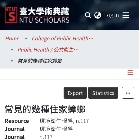
(current
Log In
Communities & Collections
Home
College of Public Health / 公共衛生學院
Public Health / 公共衛生學系
Research Outputs
常見的幾種住家蟑螂
Fundings & Projects
Researchers
Details
Export
Statistics
Organizations
常見的幾種住家蟑螂
Statistics
Resource
環境衛生報導, n.117
Journal
環境衛生報導
Journal
n.117