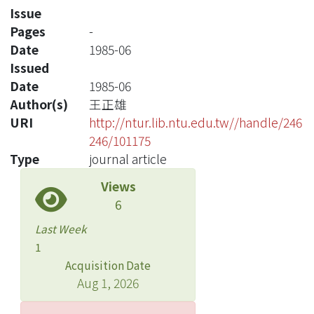
Issue
Pages
-
Date
1985-06
Issued
Date
1985-06
Author(s)
王正雄
URI
http://ntur.lib.ntu.edu.tw//handle/246
246/101175
Type
journal article
Views
6
Last Week
1
Acquisition Date
Aug 1, 2026