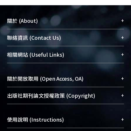
+
關於 (About)
臺大位居世界頂尖大學之列，為永久珍藏及向國際
+
聯絡資訊 (Contact Us)
展現本校豐碩的研究成果及學術能量，圖書館整合
機構典藏（NTUR）與學術庫（AH）不同功能平
總館學科館員
(Main Library)
+
相關網站 (Useful Links)
台，成為臺大學術典藏NTU scholars。期能整合研
醫學圖書館學科館員
(Medical Library)
究能量、促進交流合作、保存學術產出、推廣研究
社會科學院辜振甫紀念圖書館學科館員
(Social
成果。
Sciences Library)
+
關於開放取用 (Open Access, OA)
To permanently archive and promote researcher
profiles and scholarly works, Library integrates the
開放取用是從使用者角度提升資訊取用性的社會運
+
出版社期刊論文授權政策 (Copyright)
services of “NTU Repository” with “Academic
動，應用在學術研究上是透過將研究著作公開供使
Hub” to form NTU Scholars.
用者自由取閱，以促進學術傳播及因應期刊訂購費
請確認所上傳的全文是原創的內容，若該文件包
用逐年攀升。同時可加速研究發展、提升研究影響
+
使用說明 (Instructions)
含部分內容的版權非匯入者所有，或由第三方贊
力，NTU Scholars即為本校的開放取用典藏（OA
助與合作完成，請確認該版權所有者及第三方同