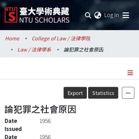
(current
Log In
Communities & Collections
Home
College of Law / 法律學院
Law / 法律學系
論犯罪之社會原因
Research Outputs
Fundings & Projects
Researchers
Details
Export
Statistics
Organizations
論犯罪之社會原因
Statistics
Date
1956
Issued
Date
1956