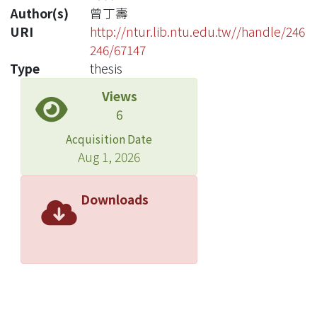
Author(s)
曾丁壽
URI
http://ntur.lib.ntu.edu.tw//handle/246
246/67147
Type
thesis
Views
6
Acquisition Date
Aug 1, 2026
Downloads