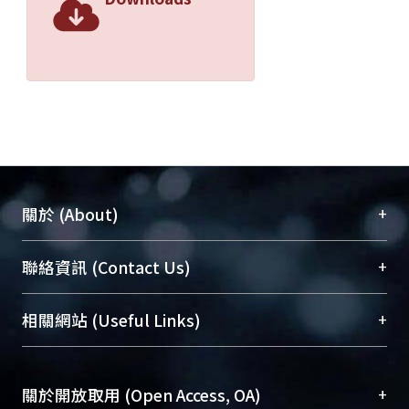
+
關於 (About)
臺大位居世界頂尖大學之列，為永久珍藏及向國際
+
聯絡資訊 (Contact Us)
展現本校豐碩的研究成果及學術能量，圖書館整合
機構典藏（NTUR）與學術庫（AH）不同功能平
總館學科館員
(Main Library)
+
相關網站 (Useful Links)
台，成為臺大學術典藏NTU scholars。期能整合研
醫學圖書館學科館員
(Medical Library)
究能量、促進交流合作、保存學術產出、推廣研究
社會科學院辜振甫紀念圖書館學科館員
(Social
成果。
Sciences Library)
+
關於開放取用 (Open Access, OA)