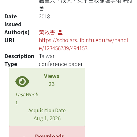
屆臺大、成大、東華三校論壇學術研討
會
Date
2018
Issued
Author(s)
黃啟書
URI
https://scholars.lib.ntu.edu.tw/handl
e/123456789/494153
Description
Taiwan
Type
conference paper
Views
23
Last Week
1
Acquisition Date
Aug 1, 2026
Downloads