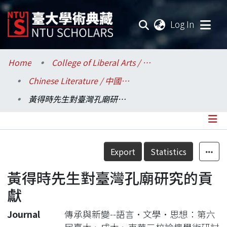
(current
Log In
Communities & Collections
Home
College of Liberal Arts / 文學院
Chinese Literature / 中國文學系
Research Outputs
黃得時先生對臺灣孔廟研究的貢獻
Fundings & Projects
Researchers
Details
Export
Statistics
Organizations
黃得時先生對臺灣孔廟研究的貢
Statistics
獻
Journal
傳承與新變--語言•文學•思想：第六