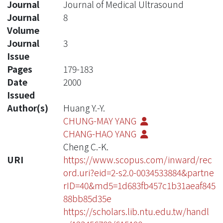
Journal
Journal of Medical Ultrasound
Journal
8
Volume
Journal
3
Issue
Pages
179-183
Date
2000
Issued
Author(s)
Huang Y.-Y.
CHUNG-MAY YANG
CHANG-HAO YANG
Cheng C.-K.
URI
https://www.scopus.com/inward/rec
ord.uri?eid=2-s2.0-0034533884&partne
rID=40&md5=1d683fb457c1b31aeaf845
88bb85d35e
https://scholars.lib.ntu.edu.tw/handl