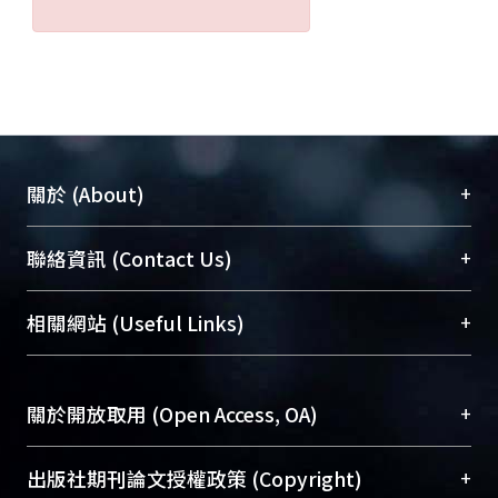
+
關於 (About)
臺大位居世界頂尖大學之列，為永久珍藏及向國際
+
聯絡資訊 (Contact Us)
展現本校豐碩的研究成果及學術能量，圖書館整合
機構典藏（NTUR）與學術庫（AH）不同功能平
總館學科館員
(Main Library)
+
相關網站 (Useful Links)
台，成為臺大學術典藏NTU scholars。期能整合研
醫學圖書館學科館員
(Medical Library)
究能量、促進交流合作、保存學術產出、推廣研究
社會科學院辜振甫紀念圖書館學科館員
(Social
成果。
Sciences Library)
+
關於開放取用 (Open Access, OA)
To permanently archive and promote researcher
profiles and scholarly works, Library integrates the
開放取用是從使用者角度提升資訊取用性的社會運
+
出版社期刊論文授權政策 (Copyright)