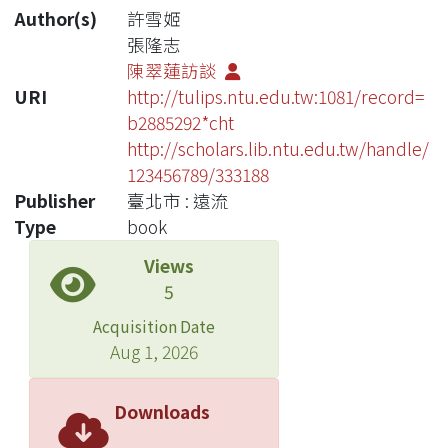
Author(s)
許雪姬
張隆志
陳翠蓮訪談
URI
http://tulips.ntu.edu.tw:1081/record=
b2885292*cht
http://scholars.lib.ntu.edu.tw/handle/
123456789/333188
Publisher
臺北市 : 遠流
Type
book
Views
5
Acquisition Date
Aug 1, 2026
Downloads