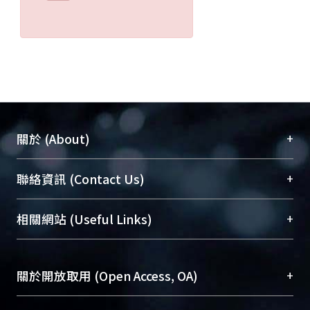
+
關於 (About)
臺大位居世界頂尖大學之列，為永久珍藏及向國際
+
聯絡資訊 (Contact Us)
展現本校豐碩的研究成果及學術能量，圖書館整合
機構典藏（NTUR）與學術庫（AH）不同功能平
總館學科館員
(Main Library)
+
相關網站 (Useful Links)
台，成為臺大學術典藏NTU scholars。期能整合研
醫學圖書館學科館員
(Medical Library)
究能量、促進交流合作、保存學術產出、推廣研究
社會科學院辜振甫紀念圖書館學科館員
(Social
成果。
Sciences Library)
+
關於開放取用 (Open Access, OA)
To permanently archive and promote researcher