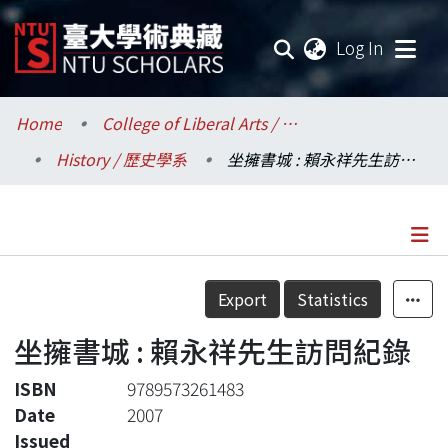
(current
Log In
Communities & Collections
Home
College of Liberal Arts / 文學院
History / 歷史學系
坐擁書城 : 賴永祥先生訪問紀錄
Research Outputs
Fundings & Projects
Researchers
Details
Export
Statistics
Organizations
坐擁書城 : 賴永祥先生訪問紀錄
Statistics
ISBN
9789573261483
Date
2007
Issued