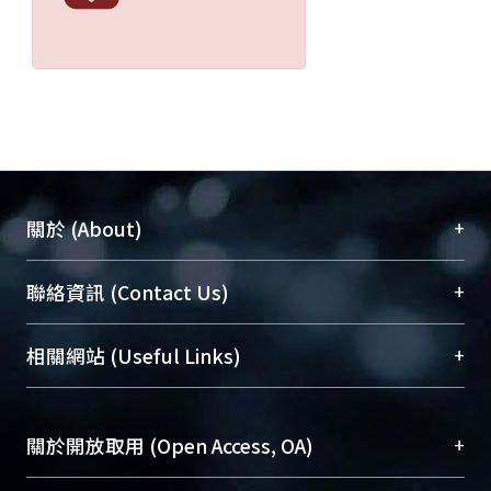
+
關於 (About)
臺大位居世界頂尖大學之列，為永久珍藏及向國際
+
聯絡資訊 (Contact Us)
展現本校豐碩的研究成果及學術能量，圖書館整合
機構典藏（NTUR）與學術庫（AH）不同功能平
總館學科館員
(Main Library)
+
相關網站 (Useful Links)
台，成為臺大學術典藏NTU scholars。期能整合研
醫學圖書館學科館員
(Medical Library)
究能量、促進交流合作、保存學術產出、推廣研究
社會科學院辜振甫紀念圖書館學科館員
(Social
成果。
Sciences Library)
+
關於開放取用 (Open Access, OA)
To permanently archive and promote researcher