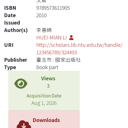
文集
ISBN
9789573611905
Date
2010
Issued
Author(s)
李惠綿
HUEI-MIAN LI
URI
http://scholars.lib.ntu.edu.tw/handle/
123456789/324493
Publisher
臺北市 : 國家出版社
Type
book part
Views
3
Acquisition Date
Aug 1, 2026
Downloads