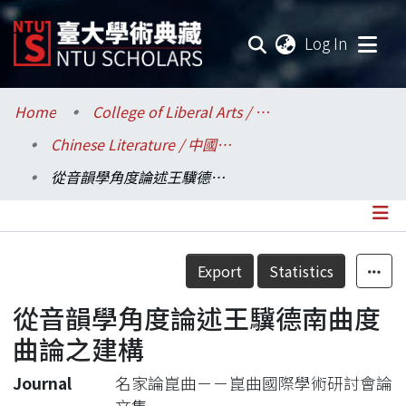
(current
Log In
Communities & Collections
Home
College of Liberal Arts / 文學院
Chinese Literature / 中國文學系
Research Outputs
從音韻學角度論述王驥德南曲度曲論之建構
Fundings & Projects
Researchers
Details
Export
Statistics
Organizations
從音韻學角度論述王驥德南曲度
Statistics
曲論之建構
Journal
名家論崑曲－－崑曲國際學術研討會論