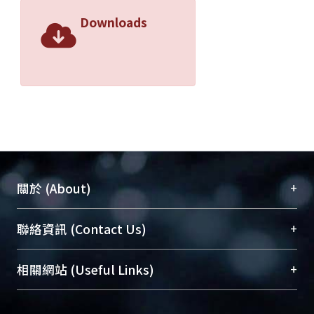
Downloads
+
關於 (About)
臺大位居世界頂尖大學之列，為永久珍藏及向國際
+
聯絡資訊 (Contact Us)
展現本校豐碩的研究成果及學術能量，圖書館整合
機構典藏（NTUR）與學術庫（AH）不同功能平
總館學科館員
(Main Library)
+
相關網站 (Useful Links)
台，成為臺大學術典藏NTU scholars。期能整合研
醫學圖書館學科館員
(Medical Library)
究能量、促進交流合作、保存學術產出、推廣研究
社會科學院辜振甫紀念圖書館學科館員
(Social