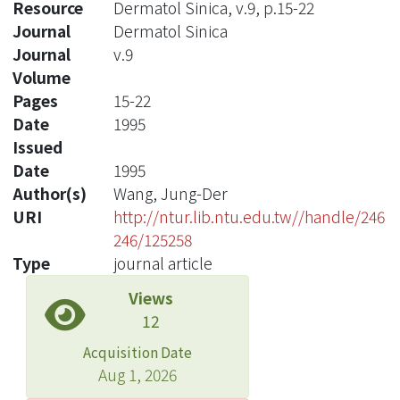
Resource
Dermatol Sinica, v.9, p.15-22
Journal
Dermatol Sinica
Journal
v.9
Volume
Pages
15-22
Date
1995
Issued
Date
1995
Author(s)
Wang, Jung-Der
URI
http://ntur.lib.ntu.edu.tw//handle/246
246/125258
Type
journal article
Views
12
Acquisition Date
Aug 1, 2026