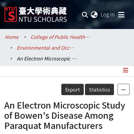
(current
Log In
Communities & Collections
Home
College of Public Health / 公共衛生學院
Environmental and Occupational Health Sciences / 環境與職業健康科學研究所
Research Outputs
An Electron Microscopic Study of Bowen's Disease Among Paraquat Manufacturers
Fundings & Projects
Researchers
Details
Export
Statistics
Organizations
An Electron Microscopic Study
Statistics
of Bowen's Disease Among
Paraquat Manufacturers