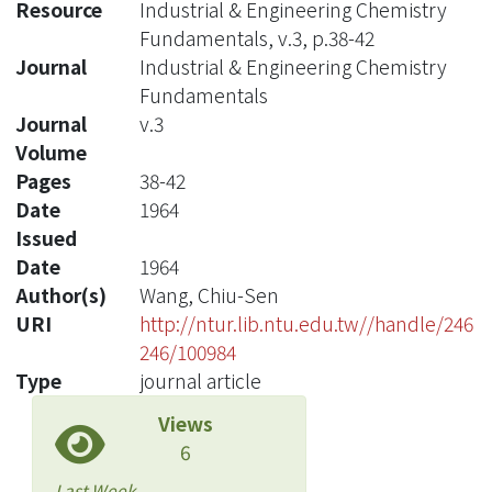
Resource
Industrial & Engineering Chemistry
Fundamentals, v.3, p.38-42
Journal
Industrial & Engineering Chemistry
Fundamentals
Journal
v.3
Volume
Pages
38-42
Date
1964
Issued
Date
1964
Author(s)
Wang, Chiu-Sen
URI
http://ntur.lib.ntu.edu.tw//handle/246
246/100984
Type
journal article
Views
6
Last Week