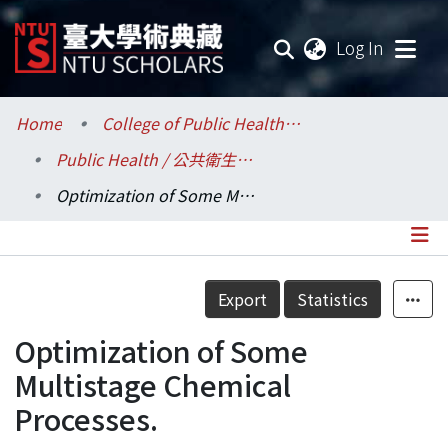
(current
Log In
Communities & Collections
Home
College of Public Health / 公共衛生學院
Public Health / 公共衛生學系
Research Outputs
Optimization of Some Multistage Chemical Processes.
Fundings & Projects
Researchers
Details
Export
Statistics
Organizations
Optimization of Some
Statistics
Multistage Chemical
Processes.