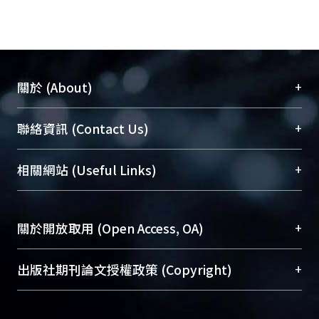
+
關於 (About)
臺大位居世界頂尖大學之列，為永久珍藏及向國際
+
聯絡資訊 (Contact Us)
展現本校豐碩的研究成果及學術能量，圖書館整合
機構典藏（NTUR）與學術庫（AH）不同功能平
總館學科館員
(Main Library)
+
相關網站 (Useful Links)
台，成為臺大學術典藏NTU scholars。期能整合研
醫學圖書館學科館員
(Medical Library)
究能量、促進交流合作、保存學術產出、推廣研究
社會科學院辜振甫紀念圖書館學科館員
(Social
成果。
Sciences Library)
+
關於開放取用 (Open Access, OA)
To permanently archive and promote researcher
profiles and scholarly works, Library integrates the
開放取用是從使用者角度提升資訊取用性的社會運
+
出版社期刊論文授權政策 (Copyright)
services of “NTU Repository” with “Academic
動，應用在學術研究上是透過將研究著作公開供使
Hub” to form NTU Scholars.
用者自由取閱，以促進學術傳播及因應期刊訂購費
請確認所上傳的全文是原創的內容，若該文件包