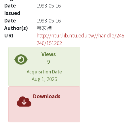
Date
1993-05-16
Issued
Date
1993-05-16
Author(s)
蔡宏進
URI
http://ntur.lib.ntu.edu.tw//handle/246
246/151262
Views
9
Acquisition Date
Aug 1, 2026
Downloads