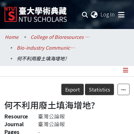
(current
Log In
Communities & Collections
Home
College of Bioresources and Agriculture / 生物資源暨農學院
Bio-industry Communication and Development / 生物產業傳播暨發展學系
Research Outputs
何不利用廢土填海增地?
Fundings & Projects
Researchers
Details
Export
Statistics
Organizations
何不利用廢土填海增地?
Statistics
Resource
臺灣公論報
Journal
臺灣公論報
Pages
-