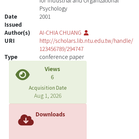
for Industrial and Organizational
Psychology
Date
2001
Issued
Author(s)
AI-CHIA CHUANG
URI
http://scholars.lib.ntu.edu.tw/handle/
123456789/294747
Type
conference paper
Views
6
Acquisition Date
Aug 1, 2026
Downloads