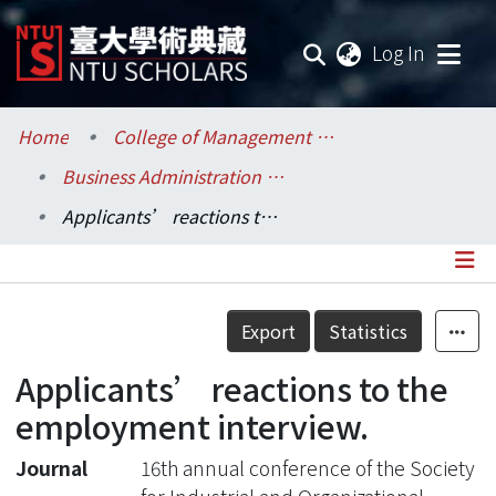
(current
Log In
Communities & Collections
Home
College of Management / 管理學院
Business Administration / 工商管理學系暨商學研究所
Research Outputs
Applicants’ reactions to the employment interview.
Fundings & Projects
Researchers
Details
Export
Statistics
Organizations
Applicants’ reactions to the
Statistics
employment interview.
Journal
16th annual conference of the Society