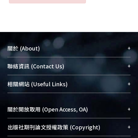
+
關於 (About)
臺大位居世界頂尖大學之列，為永久珍藏及向國際
+
聯絡資訊 (Contact Us)
展現本校豐碩的研究成果及學術能量，圖書館整合
機構典藏（NTUR）與學術庫（AH）不同功能平
總館學科館員
(Main Library)
+
相關網站 (Useful Links)
台，成為臺大學術典藏NTU scholars。期能整合研
醫學圖書館學科館員
(Medical Library)
究能量、促進交流合作、保存學術產出、推廣研究
社會科學院辜振甫紀念圖書館學科館員
(Social
成果。
Sciences Library)
+
關於開放取用 (Open Access, OA)
To permanently archive and promote researcher
profiles and scholarly works, Library integrates the
開放取用是從使用者角度提升資訊取用性的社會運
+
出版社期刊論文授權政策 (Copyright)
services of “NTU Repository” with “Academic
動，應用在學術研究上是透過將研究著作公開供使