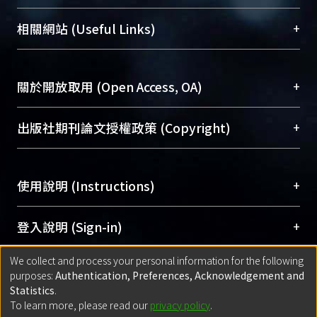
展現本校豐碩的研究成果及學術能量，圖書館整合
機構典藏（NTUR）與學術庫（AH）不同功能平
總館學科館員
(Main Library)
+
相關網站 (Useful Links)
台，成為臺大學術典藏NTU scholars。期能整合研
醫學圖書館學科館員
(Medical Library)
究能量、促進交流合作、保存學術產出、推廣研究
社會科學院辜振甫紀念圖書館學科館員
(Social
成果。
Sciences Library)
+
關於開放取用 (Open Access, OA)
To permanently archive and promote researcher
profiles and scholarly works, Library integrates the
開放取用是從使用者角度提升資訊取用性的社會運
+
出版社期刊論文授權政策 (Copyright)
services of “NTU Repository” with “Academic
動，應用在學術研究上是透過將研究著作公開供使
Hub” to form NTU Scholars.
用者自由取閱，以促進學術傳播及因應期刊訂購費
請確認所上傳的全文是原創的內容，若該文件包
用逐年攀升。同時可加速研究發展、提升研究影響
+
使用說明 (Instructions)
含部分內容的版權非匯入者所有，或由第三方贊
力，NTU Scholars即為本校的開放取用典藏（OA
助與合作完成，請確認該版權所有者及第三方同
Archive）平台。
（點選深入了解OA）
意提供此授權。
網站簡介
(Quickstart Guide)
+
登入說明 (Sign-in)
Please represent that the submission is your
使用手冊
(Instruction Manual)
original work, and that you have the right to
We collect and process your personal information for the following
線上預約服務
(Booking Service)
方案一：
臺灣大學計算機中心帳號登入
+
匯入著作 (Submission)
purposes:
Authentication, Preferences, Acknowledgement and
grant the rights to upload.
(With C&INC Email Account)
Statistics
.
方案二：
ORCID帳號登入
(With ORCID)
To learn more, please read our
privacy policy
.
若欲上傳已出版的全文電子檔，可使用
Open
方案一：
定期更新ORCID者，以ID匯入
(Search