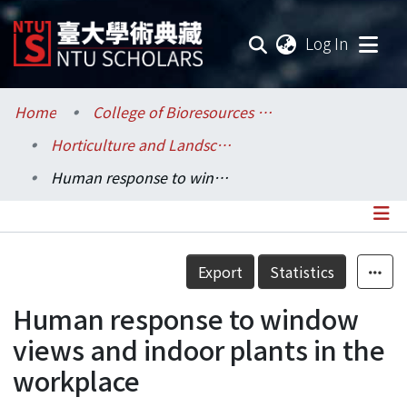
(current
Log In
Communities & Collections
Home
College of Bioresources and Agriculture / 生物資源暨農學院
Horticulture and Landscape Architecture / 園藝暨景觀學系
Research Outputs
Human response to window views and indoor plants in the workplace
Fundings & Projects
Researchers
Details
Export
Statistics
Organizations
Human response to window
Statistics
views and indoor plants in the
workplace