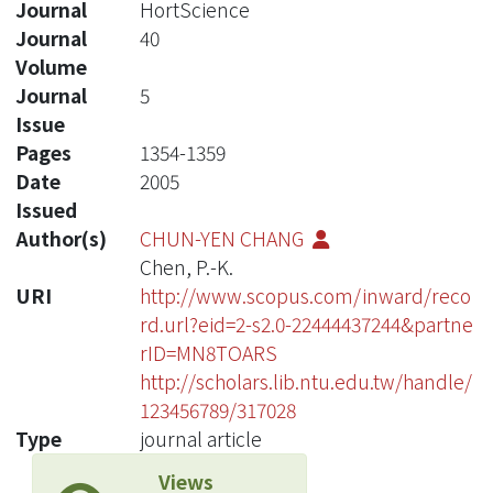
Journal
HortScience
Journal
40
Volume
Journal
5
Issue
Pages
1354-1359
Date
2005
Issued
Author(s)
CHUN-YEN CHANG
Chen, P.-K.
URI
http://www.scopus.com/inward/reco
rd.url?eid=2-s2.0-22444437244&partne
rID=MN8TOARS
http://scholars.lib.ntu.edu.tw/handle/
123456789/317028
Type
journal article
Views