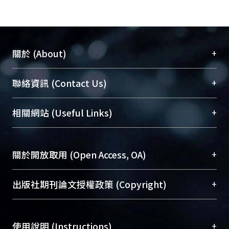
+
關於 (About)
臺大位居世界頂尖大學之列，為永久珍藏及向國際
+
聯絡資訊 (Contact Us)
展現本校豐碩的研究成果及學術能量，圖書館整合
機構典藏（NTUR）與學術庫（AH）不同功能平
總館學科館員
(Main Library)
+
相關網站 (Useful Links)
台，成為臺大學術典藏NTU scholars。期能整合研
醫學圖書館學科館員
(Medical Library)
究能量、促進交流合作、保存學術產出、推廣研究
社會科學院辜振甫紀念圖書館學科館員
(Social
成果。
Sciences Library)
+
關於開放取用 (Open Access, OA)
To permanently archive and promote researcher
profiles and scholarly works, Library integrates the
開放取用是從使用者角度提升資訊取用性的社會運
+
出版社期刊論文授權政策 (Copyright)
services of “NTU Repository” with “Academic
動，應用在學術研究上是透過將研究著作公開供使
Hub” to form NTU Scholars.
用者自由取閱，以促進學術傳播及因應期刊訂購費
請確認所上傳的全文是原創的內容，若該文件包
用逐年攀升。同時可加速研究發展、提升研究影響
+
使用說明 (Instructions)
含部分內容的版權非匯入者所有，或由第三方贊