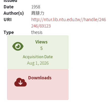
Issued
Date
1958
Author(s)
周腓力
URI
http://ntur.lib.ntu.edu.tw//handle/246
246/69123
Type
thesis
Views
5
Acquisition Date
Aug 1, 2026
Downloads