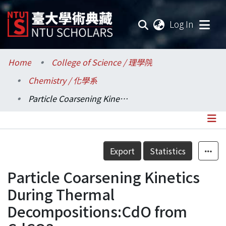
(current
Log In
Communities & Collections
Home
College of Science / 理學院
Chemistry / 化學系
Research Outputs
Particle Coarsening Kinetics During Thermal Decompositions:CdO from CdCO3
Fundings & Projects
Researchers
Details
Export
Statistics
Organizations
Particle Coarsening Kinetics
Statistics
During Thermal
Decompositions:CdO from