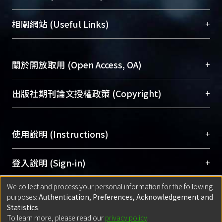
展現本校豐碩的研究成果及學術能量，圖書館整合
機構典藏（NTUR）與學術庫（AH）不同功能平
總館學科館員
(Main Library)
+
相關網站 (Useful Links)
台，成為臺大學術典藏NTU scholars。期能整合研
醫學圖書館學科館員
(Medical Library)
究能量、促進交流合作、保存學術產出、推廣研究
社會科學院辜振甫紀念圖書館學科館員
(Social
成果。
Sciences Library)
+
關於開放取用 (Open Access, OA)
To permanently archive and promote researcher
profiles and scholarly works, Library integrates the
開放取用是從使用者角度提升資訊取用性的社會運
+
出版社期刊論文授權政策 (Copyright)
services of “NTU Repository” with “Academic
動，應用在學術研究上是透過將研究著作公開供使
Hub” to form NTU Scholars.
用者自由取閱，以促進學術傳播及因應期刊訂購費
請確認所上傳的全文是原創的內容，若該文件包
用逐年攀升。同時可加速研究發展、提升研究影響
+
使用說明 (Instructions)
含部分內容的版權非匯入者所有，或由第三方贊
力，NTU Scholars即為本校的開放取用典藏（OA
助與合作完成，請確認該版權所有者及第三方同
Archive）平台。
（點選深入了解OA）
意提供此授權。
網站簡介
(Quickstart Guide)
+
登入說明 (Sign-in)
Please represent that the submission is your
使用手冊
(Instruction Manual)
original work, and that you have the right to
We collect and process your personal information for the following
線上預約服務
(Booking Service)
方案一：
臺灣大學計算機中心帳號登入
+
匯入著作 (Submission)
purposes:
Authentication, Preferences, Acknowledgement and
grant the rights to upload.
(With C&INC Email Account)
Statistics
.
方案二：
ORCID帳號登入
(With ORCID)
To learn more, please read our
privacy policy
.
若欲上傳已出版的全文電子檔，可使用
Open
方案一：
定期更新ORCID者，以ID匯入
(Search