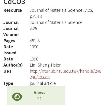
CdCO3
Resource
Journal of Materials Science, v.25,
p.4518
Journal
Journal of Materials Science
Journal
v.25
Volume
Pages
451-8
Date
1990
Issued
Date
1990
Author(s)
Lin, Sheng-Hsien
URI
http://ntur.lib.ntu.edu.tw//handle/246
246/103255
Type
journal article
Views
21