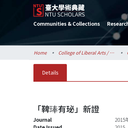
Communities & Collections
Researc
Home
College of Liberal Arts / 文學院
Details
「鞞琫有珌」新證
Journal
20
Date Issued
2015