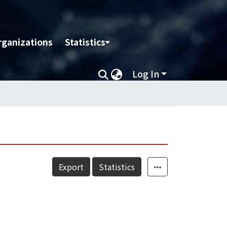
rganizations
Statistics
Log In
Export
Statistics