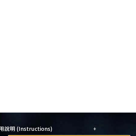
+
說明 (Instructions)