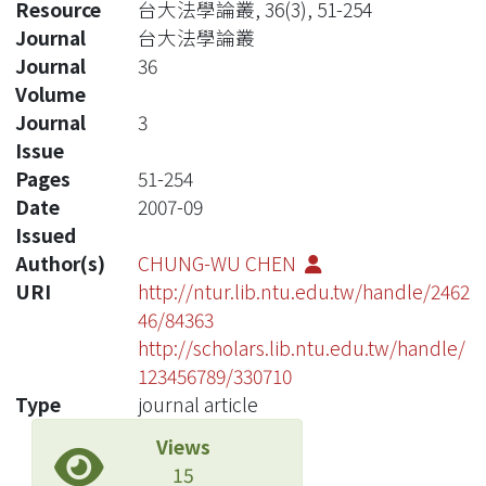
Resource
台大法學論叢, 36(3), 51-254
Journal
台大法學論叢
Journal
36
Volume
Journal
3
Issue
Pages
51-254
Date
2007-09
Issued
Author(s)
CHUNG-WU CHEN
URI
http://ntur.lib.ntu.edu.tw/handle/2462
46/84363
http://scholars.lib.ntu.edu.tw/handle/
123456789/330710
Type
journal article
Views
15