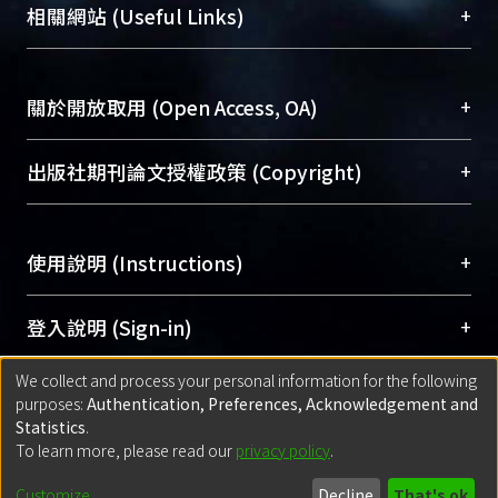
機構典藏（NTUR）與學術庫（AH）不同功能平
總館學科館員
(Main Library)
+
相關網站 (Useful Links)
台，成為臺大學術典藏NTU scholars。期能整合研
醫學圖書館學科館員
(Medical Library)
究能量、促進交流合作、保存學術產出、推廣研究
社會科學院辜振甫紀念圖書館學科館員
(Social
成果。
Sciences Library)
+
關於開放取用 (Open Access, OA)
To permanently archive and promote researcher
profiles and scholarly works, Library integrates the
開放取用是從使用者角度提升資訊取用性的社會運
+
出版社期刊論文授權政策 (Copyright)
services of “NTU Repository” with “Academic
動，應用在學術研究上是透過將研究著作公開供使
Hub” to form NTU Scholars.
用者自由取閱，以促進學術傳播及因應期刊訂購費
請確認所上傳的全文是原創的內容，若該文件包
用逐年攀升。同時可加速研究發展、提升研究影響
+
使用說明 (Instructions)
含部分內容的版權非匯入者所有，或由第三方贊
力，NTU Scholars即為本校的開放取用典藏（OA
助與合作完成，請確認該版權所有者及第三方同
Archive）平台。
（點選深入了解OA）
意提供此授權。
網站簡介
(Quickstart Guide)
+
登入說明 (Sign-in)
Please represent that the submission is your
使用手冊
(Instruction Manual)
original work, and that you have the right to
We collect and process your personal information for the following
線上預約服務
(Booking Service)
方案一：
臺灣大學計算機中心帳號登入
+
匯入著作 (Submission)
purposes:
Authentication, Preferences, Acknowledgement and
grant the rights to upload.
(With C&INC Email Account)
Statistics
.
方案二：
ORCID帳號登入
(With ORCID)
To learn more, please read our
privacy policy
.
若欲上傳已出版的全文電子檔，可使用
Open
方案一：
定期更新ORCID者，以ID匯入
(Search
policy finder
網站查詢，以確認出版單位之版權
for identifier (ORCID))
Built with
DSpace-CRIS software
- Extension maintained and optimized
Customize
Decline
That's ok