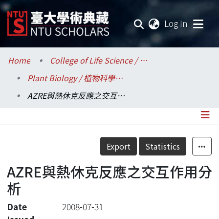
(current
Log In
Communities & Collections
Home
College of Life Science / 生命科學院
Plant Biology / 植物科學研究所
Research Outputs
AZRE與熱休克反應之交互作用分析
Fundings & Projects
Researchers
Details
Export
Statistics
Organizations
AZRE與熱休克反應之交互作用分
Statistics
析
Date
2008-07-31