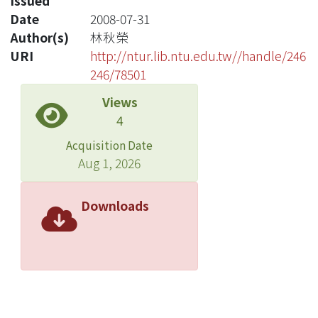
Issued
Date
2008-07-31
Author(s)
林秋榮
URI
http://ntur.lib.ntu.edu.tw//handle/246
246/78501
Views
4
Acquisition Date
Aug 1, 2026
Downloads