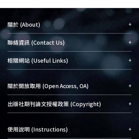
+
關於 (About)
臺大位居世界頂尖大學之列，為永久珍藏及向國際
+
聯絡資訊 (Contact Us)
展現本校豐碩的研究成果及學術能量，圖書館整合
機構典藏（NTUR）與學術庫（AH）不同功能平
總館學科館員
(Main Library)
+
相關網站 (Useful Links)
台，成為臺大學術典藏NTU scholars。期能整合研
醫學圖書館學科館員
(Medical Library)
究能量、促進交流合作、保存學術產出、推廣研究
社會科學院辜振甫紀念圖書館學科館員
(Social
成果。
Sciences Library)
+
關於開放取用 (Open Access, OA)
To permanently archive and promote researcher
profiles and scholarly works, Library integrates the
開放取用是從使用者角度提升資訊取用性的社會運
+
出版社期刊論文授權政策 (Copyright)
services of “NTU Repository” with “Academic
動，應用在學術研究上是透過將研究著作公開供使
Hub” to form NTU Scholars.
用者自由取閱，以促進學術傳播及因應期刊訂購費
請確認所上傳的全文是原創的內容，若該文件包
用逐年攀升。同時可加速研究發展、提升研究影響
+
使用說明 (Instructions)
含部分內容的版權非匯入者所有，或由第三方贊
力，NTU Scholars即為本校的開放取用典藏（OA
助與合作完成，請確認該版權所有者及第三方同