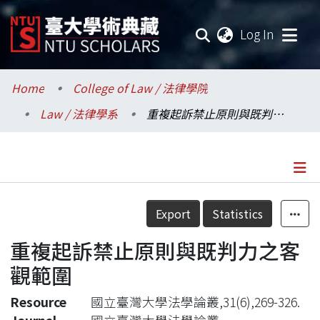
(current
Log In
Communities & Collections
Home
College of Law / 法律學院
Law / 法律學系
重複起訴禁止原則與既判力之客觀範圍
Research Outputs
Fundings & Projects
Researchers
Details
Export
Statistics
Organizations
重複起訴禁止原則與既判力之客
Statistics
觀範圍
Resource
國立臺灣大學法學論叢,31(6),269-326.