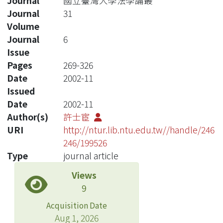
Journal
國立臺灣大學法學論叢
Journal
31
Volume
Journal
6
Issue
Pages
269-326
Date
2002-11
Issued
Date
2002-11
Author(s)
許士宦
URI
http://ntur.lib.ntu.edu.tw//handle/246
246/199526
Type
journal article
Views
9
Acquisition Date
Aug 1, 2026