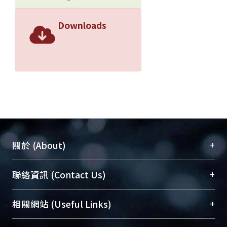
Downloads
+
關於 (About)
臺大位居世界頂尖大學之列，為永久珍藏及向國際
+
聯絡資訊 (Contact Us)
展現本校豐碩的研究成果及學術能量，圖書館整合
機構典藏（NTUR）與學術庫（AH）不同功能平
總館學科館員
(Main Library)
+
相關網站 (Useful Links)
台，成為臺大學術典藏NTU scholars。期能整合研
醫學圖書館學科館員
(Medical Library)
究能量、促進交流合作、保存學術產出、推廣研究