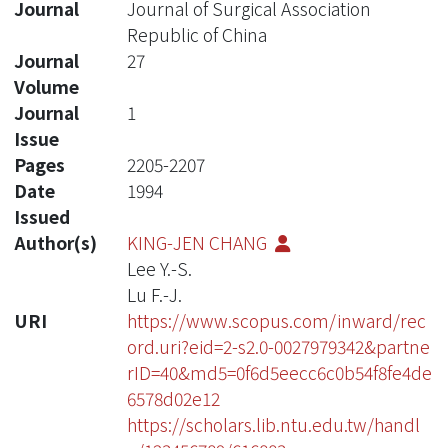
Journal
Journal of Surgical Association
Republic of China
Journal
27
Volume
Journal
1
Issue
Pages
2205-2207
Date
1994
Issued
Author(s)
KING-JEN CHANG
Lee Y.-S.
Lu F.-J.
URI
https://www.scopus.com/inward/rec
ord.uri?eid=2-s2.0-0027979342&partne
rID=40&md5=0f6d5eecc6c0b54f8fe4de
6578d02e12
https://scholars.lib.ntu.edu.tw/handl