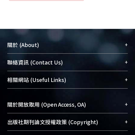
+
關於 (About)
臺大位居世界頂尖大學之列，為永久珍藏及向國際
+
聯絡資訊 (Contact Us)
展現本校豐碩的研究成果及學術能量，圖書館整合
機構典藏（NTUR）與學術庫（AH）不同功能平
總館學科館員
(Main Library)
+
相關網站 (Useful Links)
台，成為臺大學術典藏NTU scholars。期能整合研
醫學圖書館學科館員
(Medical Library)
究能量、促進交流合作、保存學術產出、推廣研究
社會科學院辜振甫紀念圖書館學科館員
(Social
成果。
Sciences Library)
+
關於開放取用 (Open Access, OA)
To permanently archive and promote researcher
profiles and scholarly works, Library integrates the
開放取用是從使用者角度提升資訊取用性的社會運
+
出版社期刊論文授權政策 (Copyright)
services of “NTU Repository” with “Academic
動，應用在學術研究上是透過將研究著作公開供使