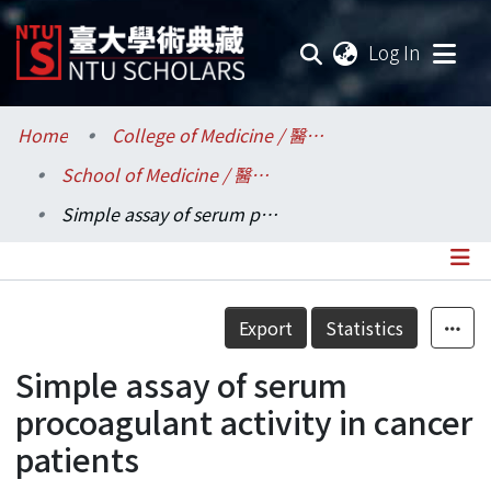
(current
Log In
Communities & Collections
Home
College of Medicine / 醫學院
School of Medicine / 醫學系
Research Outputs
Simple assay of serum procoagulant activity in cancer patients
Fundings & Projects
Researchers
Details
Export
Statistics
Organizations
Simple assay of serum
Statistics
procoagulant activity in cancer
patients